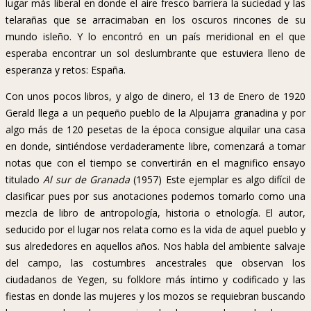
lugar más liberal en donde el aire fresco barriera la suciedad y las
telarañas que se arracimaban en los oscuros rincones de su
mundo isleño. Y lo encontró en un país meridional en el que
esperaba encontrar un sol deslumbrante que estuviera lleno de
esperanza y retos: España.
Con unos pocos libros, y algo de dinero, el 13 de Enero de 1920
Gerald llega a un pequeño pueblo de la Alpujarra granadina y por
algo más de 120 pesetas de la época consigue alquilar una casa
en donde, sintiéndose verdaderamente libre, comenzará a tomar
notas que con el tiempo se convertirán en el magnifico ensayo
titulado
Al sur de Granada
(1957) Este ejemplar es algo difícil de
clasificar pues por sus anotaciones podemos tomarlo como una
mezcla de libro de antropología, historia o etnología. El autor,
seducido por el lugar nos relata como es la vida de aquel pueblo y
sus alrededores en aquellos años. Nos habla del ambiente salvaje
del campo, las costumbres ancestrales que observan los
ciudadanos de Yegen, su folklore más íntimo y codificado y las
fiestas en donde las mujeres y los mozos se requiebran buscando