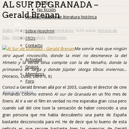
Ficción
AL SUR DE GRANADA –
No ficción
Gerald Brenan
Premios Hislibris de literatura histórica
Info
Balbo
28 agosto, 2014
6 Comentarios
1029 vistas
Historia de
Sobre nosotros
Esp.
,
Historia de países
,
Memorias
FAQs
Contacto
Me sonríe más que ningún
Hislibreños
otro aquel rinconcillo, donde la miel no desmerece la del
Actividad
Himeto y la verde oliva compite con la de Venafro, donde la
Grupos
primavera es larga y donde Júpiter otorga tibios inviernos…
Miembros
(Horacio,
Odas
, Libro II, 6)
Foro
Conocí a Gerald Brenan allá por el 2003, cuando el director de cine
Fernando Colomo estrenó
Al sur de Granada
en un frío mes de
Enero. Al ir a ver el film en verdad no me esperaba gran cosa pero
cuando salí del cine tuve la sensación de haber conocido a una
gran persona que me había descubierto una parte de España
bastante desconocida para mí. He de decir que lo bueno de esta
película es que recoge bastante bien las vivencias de Gerald