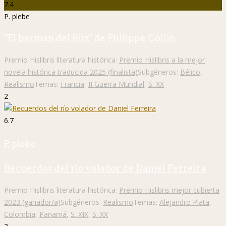
7.4
P. plebe
"El barman del Ritz" de Philippe Collin
Premio Hislibris literatura histórica:
Premio Hislibris a la mejor
novela histórica traducida 2025 (finalista)
Subgéneros:
Bélico
,
Realismo
Temas:
Francia
,
II Guerra Mundial
,
S. XX
2
6.7
P. plebe
Recuerdos del río volador de Daniel Ferreira
Premio Hislibris literatura histórica:
Premio Hislibris mejor cubierta
2023 (ganador/a)
Subgéneros:
Realismo
Temas:
Alejandro Plata
,
Colombia
,
Panamá
,
S. XIX
,
S. XX