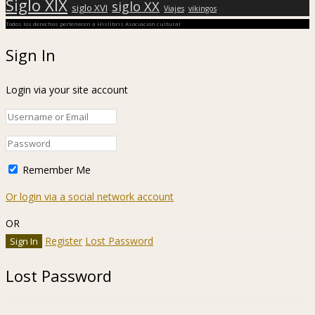
Siglo XIX
siglo XX
siglo XVI
Viajes
vikingos
Todos los derechos pertenecen a Hislibris Asociación cultural
Sign In
Login via your site account
Remember Me
Or login via a social network account
OR
Register
Lost Password
Lost Password