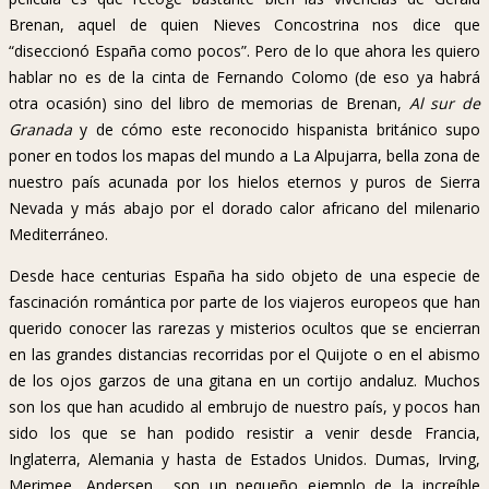
Brenan, aquel de quien Nieves Concostrina nos dice que
“diseccionó España como pocos”. Pero de lo que ahora les quiero
hablar no es de la cinta de Fernando Colomo (de eso ya habrá
otra ocasión) sino del libro de memorias de Brenan,
Al sur de
Granada
y de cómo este reconocido hispanista británico supo
poner en todos los mapas del mundo a La Alpujarra, bella zona de
nuestro país acunada por los hielos eternos y puros de Sierra
Nevada y más abajo por el dorado calor africano del milenario
Mediterráneo.
Desde hace centurias España ha sido objeto de una especie de
fascinación romántica por parte de los viajeros europeos que han
querido conocer las rarezas y misterios ocultos que se encierran
en las grandes distancias recorridas por el Quijote o en el abismo
de los ojos garzos de una gitana en un cortijo andaluz. Muchos
son los que han acudido al embrujo de nuestro país, y pocos han
sido los que se han podido resistir a venir desde Francia,
Inglaterra, Alemania y hasta de Estados Unidos. Dumas, Irving,
Merimee, Andersen… son un pequeño ejemplo de la increíble