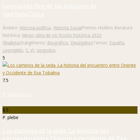
Leovigildo. Rey de los hispanos de
José Soto Chica
Ámbito:
Historia política
,
Historia Social
Premio Hislibris literatura
histórica:
Mejor obra de no ficción histórica 2023
(finalista)
Subgéneros:
Biográfico
,
Divulgativo
Temas:
España
,
Leovigildo
,
S. VI
,
visigodos
5
7.5
P. Hislibris
8.5
P. plebe
Los caminos de la seda. La historia del
encuentro entre Oriente y Occidente de Eva