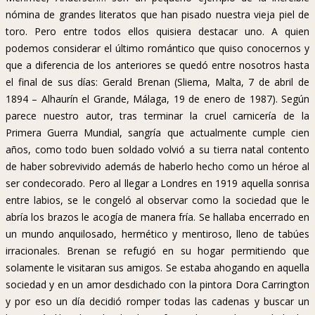
nómina de grandes literatos que han pisado nuestra vieja piel de
toro. Pero entre todos ellos quisiera destacar uno. A quien
podemos considerar el último romántico que quiso conocernos y
que a diferencia de los anteriores se quedó entre nosotros hasta
el final de sus días: Gerald Brenan (Sliema, Malta, 7 de abril de
1894 – Alhaurín el Grande, Málaga, 19 de enero de 1987). Según
parece nuestro autor, tras terminar la cruel carnicería de la
Primera Guerra Mundial, sangría que actualmente cumple cien
años, como todo buen soldado volvió a su tierra natal contento
de haber sobrevivido además de haberlo hecho como un héroe al
ser condecorado. Pero al llegar a Londres en 1919 aquella sonrisa
entre labios, se le congeló al observar como la sociedad que le
abría los brazos le acogía de manera fría. Se hallaba encerrado en
un mundo anquilosado, hermético y mentiroso, lleno de tabúes
irracionales. Brenan se refugió en su hogar permitiendo que
solamente le visitaran sus amigos. Se estaba ahogando en aquella
sociedad y en un amor desdichado con la pintora Dora Carrington
y por eso un día decidió romper todas las cadenas y buscar un