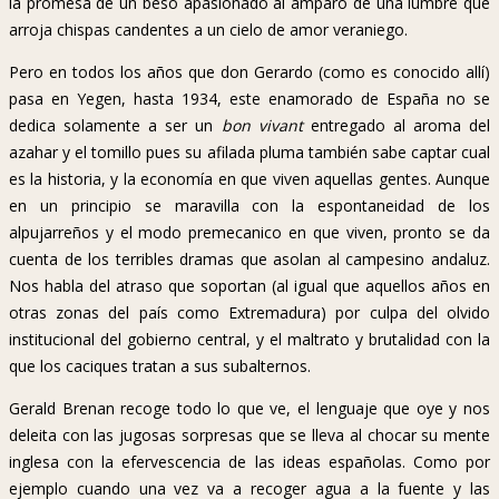
la promesa de un beso apasionado al amparo de una lumbre que
arroja chispas candentes a un cielo de amor veraniego.
Pero en todos los años que don Gerardo (como es conocido allí)
pasa en Yegen, hasta 1934, este enamorado de España no se
dedica solamente a ser un
bon vivant
entregado al aroma del
azahar y el tomillo pues su afilada pluma también sabe captar cual
es la historia, y la economía en que viven aquellas gentes. Aunque
en un principio se maravilla con la espontaneidad de los
alpujarreños y el modo premecanico en que viven, pronto se da
cuenta de los terribles dramas que asolan al campesino andaluz.
Nos habla del atraso que soportan (al igual que aquellos años en
otras zonas del país como Extremadura) por culpa del olvido
institucional del gobierno central, y el maltrato y brutalidad con la
que los caciques tratan a sus subalternos.
Gerald Brenan recoge todo lo que ve, el lenguaje que oye y nos
deleita con las jugosas sorpresas que se lleva al chocar su mente
inglesa con la efervescencia de las ideas españolas. Como por
ejemplo cuando una vez va a recoger agua a la fuente y las