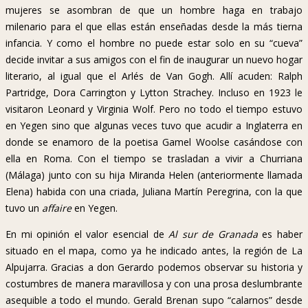
mujeres se asombran de que un hombre haga en trabajo
milenario para el que ellas están enseñadas desde la más tierna
infancia. Y como el hombre no puede estar solo en su “cueva”
decide invitar a sus amigos con el fin de inaugurar un nuevo hogar
literario, al igual que el Arlés de Van Gogh. Allí acuden: Ralph
Partridge, Dora Carrington y Lytton Strachey. Incluso en 1923 le
visitaron Leonard y Virginia Wolf. Pero no todo el tiempo estuvo
en Yegen sino que algunas veces tuvo que acudir a Inglaterra en
donde se enamoro de la poetisa Gamel Woolse casándose con
ella en Roma. Con el tiempo se trasladan a vivir a Churriana
(Málaga) junto con su hija Miranda Helen (anteriormente llamada
Elena) habida con una criada, Juliana Martín Peregrina, con la que
tuvo un
affaire
en Yegen.
En mi opinión el valor esencial de
Al sur de Granada
es haber
situado en el mapa, como ya he indicado antes, la región de La
Alpujarra. Gracias a don Gerardo podemos observar su historia y
costumbres de manera maravillosa y con una prosa deslumbrante
asequible a todo el mundo. Gerald Brenan supo “calarnos” desde