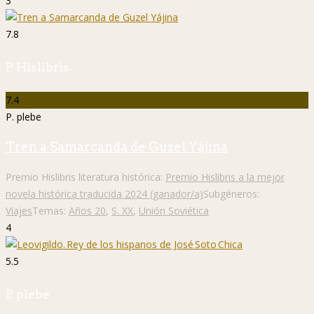
3
7.8
P. Hislibris
7.4
P. plebe
Tren a Samarcanda de Guzel Yájina
Premio Hislibris literatura histórica:
Premio Hislibris a la mejor
novela histórica traducida 2024 (ganador/a)
Subgéneros:
Viajes
Temas:
Años 20
,
S. XX
,
Unión Soviética
4
5.5
P. plebe