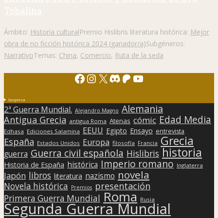
Tobalina
Ámbito:
Historia cultural
Premio Hislibris literatura histórica:
Mejor
obra de no ficción histórica 2024 (ganador/a)
Subgéneros:
Narrativo
Temas:
China
,
Comercio
,
Ruta de la seda
Facebook
Instagram
X
Discord
Patreon
YouTube
Sorpresa
Alemania
2ª Guerra Mundial.
Alejandro Magno
Edad Media
Antigua Grecia
cómic
Atenas
antigua Roma
EEUU
Egipto
Ensayo
entrevista
Edhasa
Ediciones Salamina
Grecia
España
Europa
Estados Unidos
filosofía
Francia
historia
Guerra civil española
Hislibris
guerra
Imperio romano
histórica
Historia de España
Inglaterra
novela
libros
Japón
nazismo
literatura
presentación
Novela histórica
Premios
Roma
Primera Guerra Mundial
Rusia
Segunda Guerra Mundial