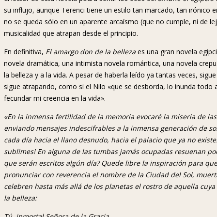
su influjo, aunque Terenci tiene un estilo tan marcado, tan irónic
no se queda sólo en un aparente arcaísmo (que no cumple, ni de lej
musicalidad que atrapan desde el principio.
En definitiva,
El amargo don de la belleza
es una gran novela egipci
novela dramática, una intimista novela romántica, una novela crep
la belleza y a la vida. A pesar de haberla leído ya tantas veces, 
sigue atrapando, como si el Nilo «que se desborda, lo inunda todo 
fecundar mi creencia en la vida».
«En la inmensa fertilidad de la memoria evocaré la miseria de las 
enviando mensajes indescifrables a la inmensa generación de s
cada día hacia el llano desnudo, hacia el palacio que ya no exi
sublimes! En alguna de las tumbas jamás ocupadas resuenan poe
que serán escritos algún día? Quede libre la inspiración para que
pronunciar con reverencia el nombre de la Ciudad del Sol, muer
celebren hasta más allá de los planetas el rostro de aquella cuya
la belleza:
Tú, inmortal Señora de la Gracia,