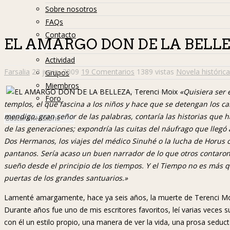
Sobre nosotros
FAQs
Contacto
EL AMARGO DON DE LA BELLEZ
Hislibreños
Actividad
Farsalia
23 junio, 2009
19 Comentarios
1389 vistas
Novela histórica
Grupos
Miembros
«Quisiera ser 
Foro
templos, el que fascina a los niños y hace que se detengan los ca
mendigo, gran señor de las palabras, contaría las historias que h
de las generaciones; expondría las cuitas del náufrago que llegó a
Dos Hermanos, los viajes del médico Sinuhé o la lucha de Horus c
pantanos. Sería acaso un buen narrador de lo que otros contaro
sueño desde el principio de los tiempos. Y el Tiempo no es más 
puertas de los grandes santuarios.»
Lamenté amargamente, hace ya seis años, la muerte de Terenci 
Durante años fue uno de mis escritores favoritos, leí varias veces
con él un estilo propio, una manera de ver la vida, una prosa seduc