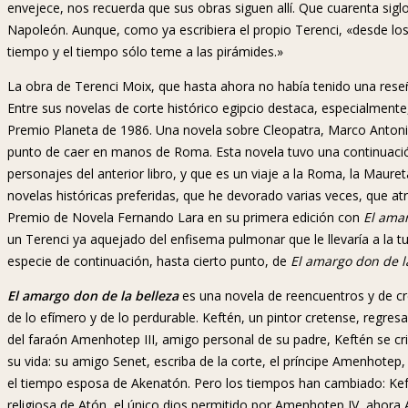
envejece, nos recuerda que sus obras siguen allí. Que cuarenta sig
Napoleón. Aunque, como ya escribiera el propio Terenci, «desde los
tiempo y el tiempo sólo teme a las pirámides.»
La obra de Terenci Moix, que hasta ahora no había tenido una reseñ
Entre sus novelas de corte histórico egipcio destaca, especialment
Premio Planeta de 1986. Una novela sobre Cleopatra, Marco Antonio,
punto de caer en manos de Roma. Esta novela tuvo una continuaci
personajes del anterior libro, y que es un viaje a la Roma, la Maure
novelas históricas preferidas, que he devorado varias veces, que at
Premio de Novela Fernando Lara en su primera edición con
El amar
un Terenci ya aquejado del enfisema pulmonar que le llevaría a la t
especie de continuación, hasta cierto punto, de
El amargo don de l
El amargo don de la belleza
es una novela de reencuentros y de cre
de lo efímero y de lo perdurable. Keftén, un pintor cretense, regresa
del faraón Amenhotep III, amigo personal de su padre, Keftén se c
su vida: su amigo Senet, escriba de la corte, el príncipe Amenhotep,
el tiempo esposa de Akenatón. Pero los tiempos han cambiado: Keft
religiosa de Atón, el único dios permitido por Amenhotep IV, ahora 