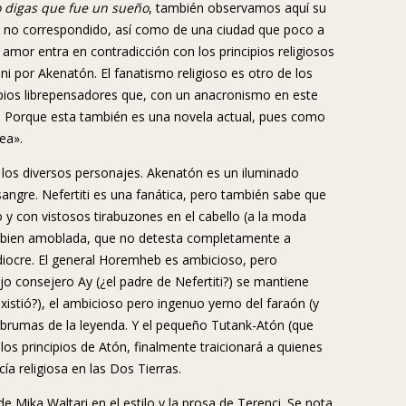
 digas que fue un sueño
, también observamos aquí su
mor no correspondido, así como de una ciudad que poco a
 amor entra en contradicción con los principios religiosos
ni por Akenatón. El fanatismo religioso es otro de los
pios librepensadores que, con un anacronismo en este
s. Porque esta también es una novela actual, pues como
ea».
 los diversos personajes. Akenatón es un iluminado
sangre. Nefertiti es una fanática, pero también sabe que
 y con vistosos tirabuzones en el cabello (a la moda
eza bien amoblada, que no detesta completamente a
diocre. El general Horemheb es ambicioso, pero
ejo consejero Ay (¿el padre de Nefertiti?) se mantiene
istió?), el ambicioso pero ingenuo yerno del faraón (y
 brumas de la leyenda. Y el pequeño Tutank-Atón (que
los principios de Atón, finalmente traicionará a quienes
a religiosa en las Dos Tierras.
e Mika Waltari en el estilo y la prosa de Terenci. Se nota