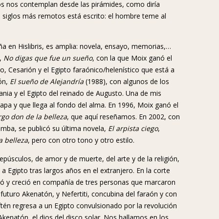
los nos contemplan desde las pirámides, como diría
 siglos más remotos está escrito: el hombre teme al
a en Hislibris, es amplia: novela, ensayo, memorias,…
e,
No digas que fue un sueño
, con la que Moix ganó el
 Cesarión y el Egipto faraónico/helenístico que está a
ón,
El sueño de Alejandría
(1988), con algunos de los
tania y el Egipto del reinado de Augusto. Una de mis
rapa y que llega al fondo del alma. En 1996, Moix ganó el
go don de la belleza
, que aquí reseñamos. En 2002, con
umba, se publicó su última novela,
El arpista ciego
,
a belleza
, pero con otro tono y otro estilo.
púsculos, de amor y de muerte, del arte y de la religión,
 a Egipto tras largos años en el extranjero. En la corte
rió y creció en compañía de tres personas que marcaron
 futuro Akenatón, y Nefertiti, concubina del faraón y con
én regresa a un Egipto convulsionado por la revolución
Akenatón, el dios del disco solar. Nos hallamos en los