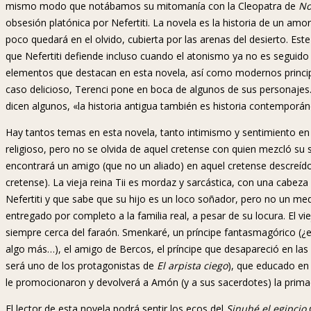
mismo modo que notábamos su mitomanía con la Cleopatra de
No
obsesión platónica por Nefertiti. La novela es la historia de un a
poco quedará en el olvido, cubierta por las arenas del desierto. Este
que Nefertiti defiende incluso cuando el atonismo ya no es seguido 
elementos que destacan en esta novela, así como modernos princi
caso delicioso, Terenci pone en boca de algunos de sus personaje
dicen algunos, «la historia antigua también es historia contemporán
Hay tantos temas en esta novela, tanto intimismo y sentimiento en
religioso, pero no se olvida de aquel cretense con quien mezcló su 
encontrará un amigo (que no un aliado) en aquel cretense descreído
cretense). La vieja reina Tii es mordaz y sarcástica, con una cab
Nefertiti y que sabe que su hijo es un loco soñador, pero no un me
entregado por completo a la familia real, a pesar de su locura. El vi
siempre cerca del faraón. Smenkaré, un príncipe fantasmagórico (¿ex
algo más…), el amigo de Bercos, el príncipe que desapareció en las
será uno de los protagonistas de
El arpista ciego
), que educado en 
le promocionaron y devolverá a Amón (y a sus sacerdotes) la primací
El lector de esta novela podrá sentir los ecos del
Sinuhé el egipcio
d