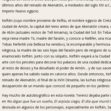
últimos años del reinado de Akenatón, a mediados del siglo XIV a.C.
Imperio Nuevo egipcio.
Keftén (cuyo nombre proviene de Keftiu, el nombre egipcio de Creta
ciudad de Amón, la capital del reino antes de que Akenatón creara, 
de Atón (actuales restos de Tell Amarna), la Ciudad del Sol. En Teba
vieja reina madre Tii, madre del faraón, y conoce a Nellifer, una r
Tebas Nefertiti («la Belleza ha venido»), la incomparable y hermosa 
religiosa, la madre de las seis hijas del faraón pero de ninguno de 
enamorado Keftén. Junto con su séquito, Keftén viajará a la Ciudad
arte con los pinceles para decorar los palacios de una ciudad dedic
al resto de dioses y ha desafiado el poder de Amón… y de sus sacer
quien apenas ha sabido nada en catorce años. Desde entonces, Kefté
reinado de Akenatón, el final de la XVIII Dinastía, las luchas religios
desaparición de un mundo que conoció de pequeño en los jardines de
Hay mucho de autobiográfico en esta novela: Terenci dejaba parte 
en
No digas que fue un sueño
,
El arpista ciego
,
El día que murió 
desnuda en algunos de los personajes, especialmente en Keftén, Sene