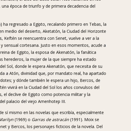
, una época de triunfo y de primera decadencia del
) ha regresado a Egipto, recalando primero en Tebas, la
en medio del desierto, Aketatón, la Ciudad del Horizonte
s, Keftén se reencuentra con Senet, vuelve a ver a la
ica y sensual cortesana. Justo en esos momentos, acude a
reina de Egipto, la esposa de Akenatón, la fanática
sus herederos, la mujer de la que siempre ha estado
 del Sol, donde le espera Akenatón, que necesita de su
ada a Atón, divinidad que, por mandato real, ha apartado
dotes; y dónde también le espera un hijo, Bercos, de
n vivirá en la Ciudad del Sol los años convulsos del
as, el declive de Egipto como potencia militar y la
l palacio del viejo Amenhotep III.
de sí mismo en las novelas que escribía, especialmente
Marilyn
(1969) o
Garras de astracán
(1991). Moix se
t y Bercos, los personajes ficticios de la novela. Del