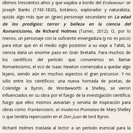
últimos trescientos años y que viajaba a bordo del
Endeavour
: sir
Joseph Banks (1743-1820), botánico, explorador y naturalista,
quizás algo más que un (gran) personaje secundario en
La edad
de los prodigios: terror y belleza en la ciencia del
Romanticismo
, de Richard Holmes
(Turner, 2012). O, por lo
menos, un personaje con la suficiente envergadura (y no es poco)
para intuir que en el medio siglo posterior a su viaje a Tahití, la
ciencia daría un enorme paso en Gran Bretaña. Para muchos de
los científicos del período que convenimos en llamar
Romanticismo, el eco de Isaac Newton comenzaba a quedar algo
lejano, siendo aún en muchos aspectos el gran precursor. Y no
sólo entre los científicos: una nueva hornada de poetas, de
Coleridge a Byron, de Wordwworth a Shelley, se vieron
influenciados en su obra por el fuego de la investigación científica;
fuego que ellos mismos avivarían y serviría de inspiración para
obras como
Frankenstein, el moderno Prometeo
de Mary Shelley
o que tendría repercusión en el
Don Juan
de lord Byron.
Richard Holmes traslada al lector a un período esencial para la