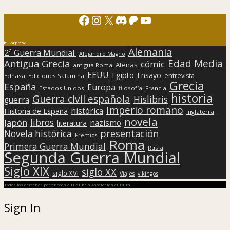
Facebook
Instagram
X
Discord
Patreon
YouTube
Sorpresa
Alemania
2ª Guerra Mundial.
Alejandro Magno
Edad Media
Antigua Grecia
cómic
Atenas
antigua Roma
EEUU
Egipto
Ensayo
entrevista
Edhasa
Ediciones Salamina
Grecia
España
Europa
Estados Unidos
filosofía
Francia
historia
Guerra civil española
Hislibris
guerra
Imperio romano
histórica
Historia de España
Inglaterra
novela
libros
Japón
nazismo
literatura
presentación
Novela histórica
Premios
Roma
Primera Guerra Mundial
Rusia
Segunda Guerra Mundial
Siglo XIX
siglo XX
siglo XVI
Viajes
vikingos
Todos los derechos pertenecen a Hislibris Asociación cultural
Sign In