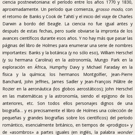
ciencia postnewtoniana: el período entre los años 1770 y 1830,
aproximadamente. Un período que comienza,
grosso modo
, con
el retorno de Banks y Cook de Tahití y el inicio del viaje de Charles
Darwin a bordo del Beagle. La ciencia no fue igual antes y
después de estas fechas, pero suele obviarse la impronta de los
avances científicos durante esos años. Y no hay más que pasar las
páginas del libro de Holmes para enumerar una serie de nombres
importantes: Banks y la botánica (y no sólo eso), William Herschel
(y su hermana Carolina) en la astronomía, Mungo Park en la
exploración en África, Humprhy Davy y Michael Faraday en la
física y la química; los hermanos Montgolfier, Jean-Pierre
Banchard, John Jeffries, James Sadler y Jean-François Pilâtre de
Rozier en la aeronáutica (los globos aerostáticos); John Herschel
en las matemáticas y la astronomía, siendo el epígono de los
anteriores, etc. Son todos ellos personajes dignos de una
biografía… y es precisamente el libro de Holmes una colección de
pequeñas y grandes biografías sobre los científicos) del período
romántico, esencialmente británico, en tiempos de «prodigios» y
de «asombros» a partes iguales (en inglés, la palabra
wonder