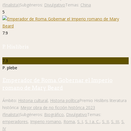
(finalista)
Subgéneros:
Divulgativo
Temas:
China
5
7.9
P. Hislibris
7.3
P. plebe
Emperador de Roma. Gobernar el Imperio
romano de Mary Beard
Ámbito:
Historia cultural
,
Historia política
Premio Hislibris literatura
histórica:
Mejor obra de no ficción histórica 2023
(finalista)
Subgéneros:
Biográfico
,
Divulgativo
Temas:
emperadores
,
Imperio romano
,
Roma
,
S. I
,
S. I a. C.
,
S. II
,
S. III
,
S.
IV