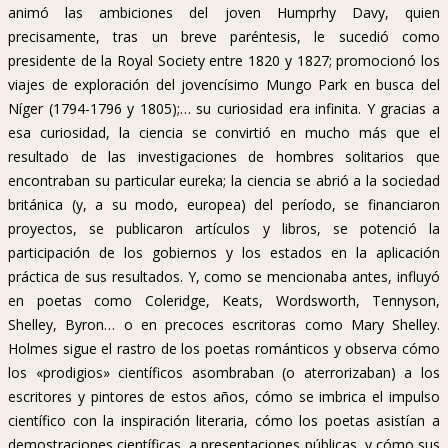
animó las ambiciones del joven Humprhy Davy, quien
precisamente, tras un breve paréntesis, le sucedió como
presidente de la Royal Society entre 1820 y 1827; promocionó los
viajes de exploración del jovencísimo Mungo Park en busca del
Níger (1794-1796 y 1805);… su curiosidad era infinita. Y gracias a
esa curiosidad, la ciencia se convirtió en mucho más que el
resultado de las investigaciones de hombres solitarios que
encontraban su particular eureka; la ciencia se abrió a la sociedad
británica (y, a su modo, europea) del período, se financiaron
proyectos, se publicaron artículos y libros, se potenció la
participación de los gobiernos y los estados en la aplicación
práctica de sus resultados. Y, como se mencionaba antes, influyó
en poetas como Coleridge, Keats, Wordsworth, Tennyson,
Shelley, Byron… o en precoces escritoras como Mary Shelley.
Holmes sigue el rastro de los poetas románticos y observa cómo
los «prodigios» científicos asombraban (o aterrorizaban) a los
escritores y pintores de estos años, cómo se imbrica el impulso
científico con la inspiración literaria, cómo los poetas asistían a
demostraciones científicas, a presentaciones públicas, y cómo sus