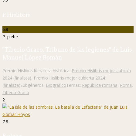
7.2
P. Hislibris
6.8
P. plebe
"Tiberio Graco. Tribuno de las legiones" de Luis
Manuel López Román
Premio Hislibris literatura histórica:
Premio Hislibris mejor autor/a
2024 (finalista)
,
Premio Hislibris mejor cubierta 2024
(finalista)
Subgéneros:
Biográfico
Temas:
República romana
,
Roma
,
Tiberio Graco
2
7.8
P. plebe