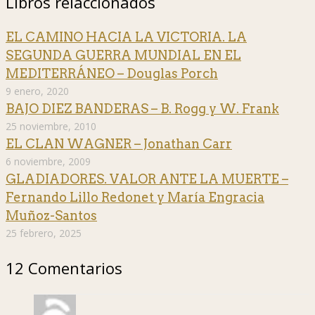
Libros relaccionados
class=»alignleft»
src=»https://hislibris.com/desarrollo/imagenesportadas/caballoveloz
alt=»»
EL CAMINO HACIA LA VICTORIA. LA
width=»100″
SEGUNDA GUERRA MUNDIAL EN EL
height=»150″
MEDITERRÁNEO – Douglas Porch
/>
9 enero, 2020
BAJO DIEZ BANDERAS – B. Rogg y W. Frank
25 noviembre, 2010
EL CLAN WAGNER – Jonathan Carr
6 noviembre, 2009
GLADIADORES. VALOR ANTE LA MUERTE –
Fernando Lillo Redonet y María Engracia
Muñoz-Santos
25 febrero, 2025
12 Comentarios