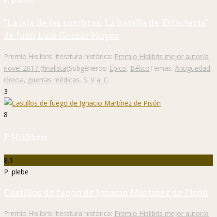
"La isla de las sombras. La batalla de Esfacteria"
de Juan Luis Gomar Hoyos
Premio Hislibris literatura histórica:
Premio Hislibris mejor autor/a
novel 2017 (finalista)
Subgéneros:
Épico
,
Bélico
Temas:
Antigüedad
,
Grecia
,
guerras médicas
,
S. V a. C.
3
8
P. Hislibris
8.1
P. plebe
Castillos de fuego de Ignacio Martínez de Pisón
Premio Hislibris literatura histórica:
Premio Hislibris mejor autor/a