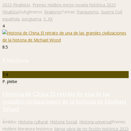
2023 (finalista)
,
Premio Hislibris mejor novela histórica 2023
(finalista)
Subgéneros:
Realismo
Temas:
franquismo
,
Guerra Civil
española
,
posguerra
,
S. XX
4
8.5
P. Hislibris
7.4
P. plebe
Historia de China. El retrato de una de las
grandes civilizaciones de la historia de Michael
Wood
Ámbito:
Historia cultural
,
Historia Social
,
Historia universal
Premio
Hislibris literatura histórica:
Mejor obra de no ficción histórica 2023