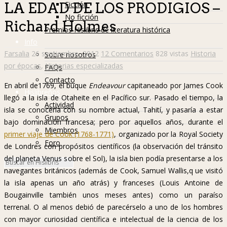
Ficción
LA EDAD DE LOS PRODIGIOS –
No ficción
Richard Holmes
Premios Hislibris de literatura histórica
Info
Farsalia
26 septiembre, 2012
12 Comentarios
828 vistas
Historia
Sobre nosotros
por épocas
,
Historias especializadas
FAQs
Contacto
En abril de1769, el buque
Endeavour
capitaneado por James Cook
Hislibreños
llegó a la isla de Otaheite en el Pacífico sur. Pasado el tiempo, la
Actividad
isla se conocería con su nombre actual, Tahití, y pasaría a estar
Grupos
bajo dominación francesa; pero por aquellos años, durante el
Miembros
primer viaje de Cook (1768-1771)
, organizado por la Royal Society
Foro
de Londres con propósitos científicos (la observación del tránsito
del planeta Venus sobre el Sol), la isla bien podía presentarse a los
navegantes británicos (además de Cook, Samuel Wallis,q ue visitó
la isla apenas un año atrás) y franceses (Louis Antoine de
Bougainville también unos meses antes) como un paraíso
terrenal. O al menos debió de parecérselo a uno de los hombres
con mayor curiosidad científica e intelectual de la ciencia de los