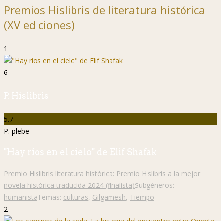
Premios Hislibris de literatura histórica
(XV ediciones)
1
6
P. Hislibris
5.7
P. plebe
"Hay ríos en el cielo" de Elif Shafak
Premio Hislibris literatura histórica:
Premio Hislibris a la mejor
novela histórica traducida 2024 (finalista)
Subgéneros:
humanista
Temas:
culturas
,
Gilgamesh
,
Tiempo
2