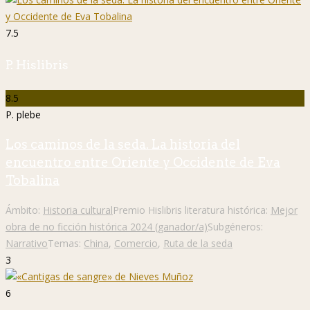
7.5
P. Hislibris
8.5
P. plebe
Los caminos de la seda. La historia del
encuentro entre Oriente y Occidente de Eva
Tobalina
Ámbito:
Historia cultural
Premio Hislibris literatura histórica:
Mejor
obra de no ficción histórica 2024 (ganador/a)
Subgéneros:
Narrativo
Temas:
China
,
Comercio
,
Ruta de la seda
3
6