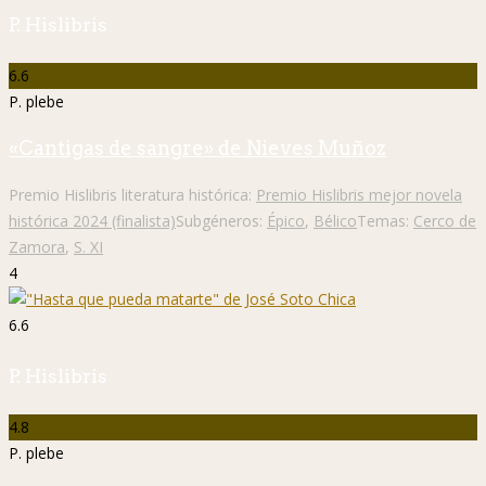
P. Hislibris
6.6
P. plebe
«Cantigas de sangre» de Nieves Muñoz
Premio Hislibris literatura histórica:
Premio Hislibris mejor novela
histórica 2024 (finalista)
Subgéneros:
Épico
,
Bélico
Temas:
Cerco de
Zamora
,
S. XI
4
6.6
P. Hislibris
4.8
P. plebe