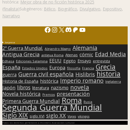
histórica:
Mejor obra de no ficción histórica 2025
(finalista)
Subgéneros:
Bélico
,
Biográfico
,
Divulgativo
,
Expositivo
,
Narrativo
Facebook
Instagram
X
Discord
Patreon
YouTube
Sorpresa
Alemania
2ª Guerra Mundial.
Alejandro Magno
Edad Media
Antigua Grecia
cómic
Atenas
antigua Roma
EEUU
Egipto
Ensayo
entrevista
Edhasa
Ediciones Salamina
Grecia
España
Europa
Estados Unidos
filosofía
Francia
historia
Guerra civil española
Hislibris
guerra
Imperio romano
histórica
Historia de España
Inglaterra
novela
libros
Japón
nazismo
literatura
presentación
Novela histórica
Premios
Roma
Primera Guerra Mundial
Rusia
Segunda Guerra Mundial
Siglo XIX
siglo XX
siglo XVI
Viajes
vikingos
Todos los derechos pertenecen a Hislibris Asociación cultural