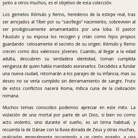
junto a otros muchos, es el objetivo de esta colección.
Los gemelos Rómulo y Remo, herederos de la estirpe real, tras
ser arrojados al Tíber por su “sacrílego” nacimiento, sobreviven al
ser prodigiosamente amamantados por una loba. El pastor
Fáustulo y su esposa los recogen y crían como hijos propios
guardando celosamente el secreto de su origen. Rómulo y Remo
crecen como dos valerosos jóvenes. Cuando, al llegar a la edad
adulta, descubren su verdadera identidad, toman cumplida
venganza de quien había mandado asesinarlos. Decididos a fundar
una nueva ciudad, retornarán a los parajes de su infancia, mas su
deseo no se vería cumplido sin derramamiento de sangre. Fruto
de estos conflictos nacerá Roma, mítica cuna de la civilización
romana.
Muchos temas conocidos podemos apreciar en este mito. La
violación de una mortal por parte de un Dios, si bien no como
acto violento, sino durante el sueño, es un tema habitual, y
recuerda la de Dánae con la lluvia dorada de Zeus y otras muchas,
realizadas generalmente recurriendo a un cierto engaño, a una