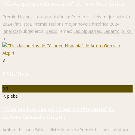
"Hasta que pueda matarte" de José Soto Chica
Premio Hislibris literatura histórica:
Premio Hislibris mejor autor/a
2024 (finalista)
,
Premio Hislibris mejor novela histórica 2024
(finalista)
Subgéneros:
Bélico
Temas:
Las Alpujarras
,
Lepanto
,
S. XVI
5
8
P. Hislibris
9.3
P. plebe
"Tras las huellas de César en Hispania" de
Arturo Gonzalo Aizpiri
Ámbito:
Historia Bélica
,
Historia política
Premio Hislibris literatura