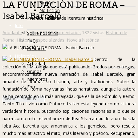
Ficción
LA FUNDACIÓN DE ROMA –
No ficción
Isabel Barceló
Premios Hislibris de literatura histórica
Info
Ariodante
11 julio, 2017
3 Comentarios
1322 vistas
Historia de
Sobre nosotros
Roma
,
Historias especializadas
,
Novela histórica
FAQs
Contacto
Hislibreños
Dentro de la
Actividad
colección de Mitología que está publicando Gredos por entregas,
Grupos
encontramos esta nueva narración de Isabel Barceló, gran
Miembros
amante de Roma, su historia, arte y tradiciones. Sobre la
Foro
fundación de Roma hay varias líneas narrativas, aunque la autora
se ha centrado en la más arraigada, que es la de Rómulo y Remo.
Tanto Tito Livio como Plutarco tratan esta leyenda como si fuera
verdadera historia, buscando explicaciones racionales a lo que se
narra como mito: el embarazo de Rea Silvia atribuido a un dios, la
loba Aca Larentia que amamanta a los gemelos… pero resulta
mucho más atractivo el mito, más literario y poético. Recuperarlo,