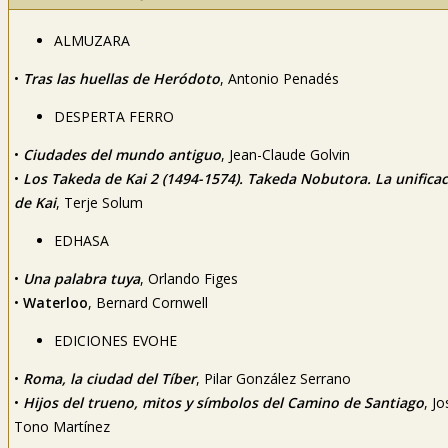
ALMUZARA
•
Tras las huellas de Heródoto
, Antonio Penadés
DESPERTA FERRO
•
Ciudades del mundo antiguo
, Jean-Claude Golvin
•
Los Takeda de Kai 2 (1494-1574). Takeda Nobutora. La unifica
de Kai
, Terje Solum
EDHASA
•
Una palabra tuya
, Orlando Figes
•
Waterloo
, Bernard Cornwell
EDICIONES EVOHE
•
Roma, la ciudad del Tíber
, Pilar González Serrano
•
Hijos del trueno, mitos y símbolos del Camino de Santiago
, Jo
Tono Martínez