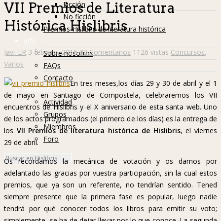
Ficción
VII Premios de Literatura
No ficción
Histórica Hislibris
Premios Hislibris de literatura histórica
Info
Javi_LR
3 febrero, 2016
33 Comentarios
1126 vistas
Concursos
,
Sobre nosotros
Varios
FAQs
Contacto
En tres meses,los días 29 y 30 de abril y el 1
Hislibreños
de mayo en Santiago de Compostela, celebraremos los VII
Actividad
encuentros de Hislibris y el X aniversario de esta santa web. Uno
Grupos
de los actos programados (el primero de los días) es la entrega de
Miembros
los
VII Premios de literatura histórica de Hislibris
, el viernes
Foro
29 de abril.
Os recordamos la mecánica de votación y os damos por
adelantado las gracias por vuestra participación, sin la cual estos
premios, que ya son un referente, no tendrían sentido. Tened
siempre presente que la primera fase es popular, luego nadie
tendrá por qué conocer todos los libros para emitir su voto;
simplemente, se ha de dejar llevar por lo que conoce. La segunda