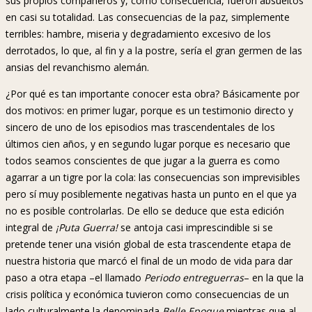
sus propios compañeros y, como consecuencia, fueron absueltos
en casi su totalidad. Las consecuencias de la paz, simplemente
terribles: hambre, miseria y degradamiento excesivo de los
derrotados, lo que, al fin y a la postre, sería el gran germen de las
ansias del revanchismo alemán.
¿Por qué es tan importante conocer esta obra? Básicamente por
dos motivos: en primer lugar, porque es un testimonio directo y
sincero de uno de los episodios mas trascendentales de los
últimos cien años, y en segundo lugar porque es necesario que
todos seamos conscientes de que jugar a la guerra es como
agarrar a un tigre por la cola: las consecuencias son imprevisibles
pero sí muy posiblemente negativas hasta un punto en el que ya
no es posible controlarlas. De ello se deduce que esta edición
integral de
¡Puta Guerra!
se antoja casi imprescindible si se
pretende tener una visión global de esta trascendente etapa de
nuestra historia que marcó el final de un modo de vida para dar
paso a otra etapa –el llamado
Periodo entreguerras
– en la que la
crisis política y económica tuvieron como consecuencias de un
lado culturalmente la denominada
Belle Epoque
mientras que al