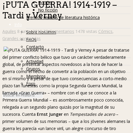
Ficción
¡PUTA GUERRA! 1914-1919 –
No ficción
Tardi y Verney
Premios Hislibris de literatura histórica
Info
Aquiles
8 junio, 2010
28 Comentarios
1478 vistas
Cómics
,
Sobre nosotros
Grandes contiendas
FAQs
Contacto
A pesar de tratarse
Hislibreños
del primer conflicto bélico que tuvo un carácter verdaderamente
Actividad
global, de presentar aspectos novedosos a la hora de hacer la
Grupos
guerra como el hecho de convertir a la población en un objetivo
Miembros
en sí mismo y a pesar de que tuvo consecuencias a corto-medio
Foro
plazo tan funestas como la propia Segunda Guerra Mundial, la
llamada «Gran Guerra» – nombre con el que se conoce a la
Primera Guerra Mundial – es asombrosamente poco conocida,
relegada a un segundo plano quizás por la magnitud de su
sucesora. Cuenta
Ernst Junger
en
Tempestades de acero
–
primer volumen de sus memorias – que a los jóvenes alemanes la
guerra les parecía «un lance viril, un alegre concurso de tiro