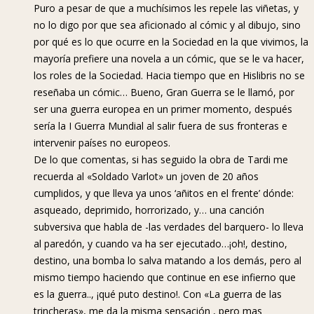
Puro a pesar de que a muchísimos les repele las viñetas, y
no lo digo por que sea aficionado al cómic y al dibujo, sino
por qué es lo que ocurre en la Sociedad en la que vivimos, la
mayoría prefiere una novela a un cómic, que se le va hacer,
los roles de la Sociedad. Hacia tiempo que en Hislibris no se
reseñaba un cómic… Bueno, Gran Guerra se le llamó, por
ser una guerra europea en un primer momento, después
sería la I Guerra Mundial al salir fuera de sus fronteras e
intervenir países no europeos.
De lo que comentas, si has seguido la obra de Tardi me
recuerda al «Soldado Varlot» un joven de 20 años
cumplidos, y que lleva ya unos ‘añitos en el frente’ dónde:
asqueado, deprimido, horrorizado, y… una canción
subversiva que habla de -las verdades del barquero- lo lleva
al paredón, y cuando va ha ser ejecutado…¡oh!, destino,
destino, una bomba lo salva matando a los demás, pero al
mismo tiempo haciendo que continue en ese infierno que
es la guerra.., ¡qué puto destino!. Con «La guerra de las
trincheras», me da la misma sensación , pero mas