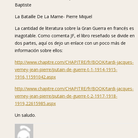
Baptiste
La Bataille De La Marne- Pierre Miquel
La cantidad de literatura sobre la Gran Guerra en francés es
inagotable. Como comenta JF, el libro reseñado se divide en
dos partes, aquí os dejo un enlace con un poco más de
información sobre ellos:
http://www.chapitre.com/CHAPITRE/fr/BOOK/tardi-jacques-
verney-jean-pierre/putain-de-guerre-t-1-1914-1915-
1916,11591042.aspx
http://www.chapitre.com/CHAPITRE/fr/BOOK/tardi-jacques-
verney-jean-pierre/putain-de-guerre-t-2-1917-1918-
1919,22615985.aspx
Un saludo.