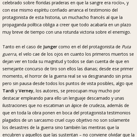
celebrado sobre floridas praderas en que la sangre era rocío», y
con ese mismo espíritu confiado arranca el testimonio del
protagonista de esta historia, un muchacho francés al que la
propaganda política obliga a creer que todo acabaría en un plazo
muy breve de tiempo con una rotunda victoria sobre el enemigo.
Tanto en el caso de
Junger
como en el del protagonista de
Puta
guerra
, el velo cae de los ojos en cuanto los primeros muertos se
dejan ver en toda su magnitud y todos se dan cuenta de que en
semejante concurso de tiro son ellos las dianas; desde ese primer
momento, el horror de la guerra real se va desgranando sin prisa
pero sin pausa desde todos los puntos de vista posibles, algo que
Tardi
y
Verney
, los autores, se preocupan muy mucho por
destacar empleando para ello un lenguaje descarnado y unas
ilustraciones que no escatiman un ápice de crudeza, además de
que en toda la obra ponen en boca del protagonista testimonios
plagados de un sarcasmo cruel cuyo objetivo no son solamente
los desastres de la guerra sino también las mentiras que la
encubren y aquellos que las sustentan – no conviene olvidar que la