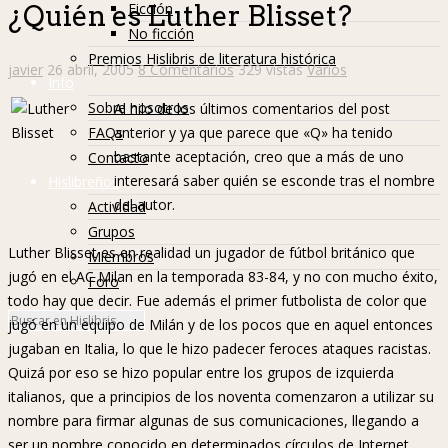
Ficción
¿Quién es Luther Blisset?
No ficción
Premios Hislibris de literatura histórica
javier
26 abril, 2005
8 Comentarios
329 vistas
Varios
Info
Sobre nosotros
Al hilo de los últimos comentarios del post
FAQs
anterior y ya que parece que «Q» ha tenido
bastante aceptación, creo que a más de uno
Contacto
interesará saber quién se esconde tras el nombre
Hislibreños
del autor.
Actividad
Grupos
Luther Blisset es en realidad un jugador de fútbol británico que
Miembros
jugó en el AC Milan en la temporada 83-84, y no con mucho éxito,
Foro
todo hay que decir. Fue además el primer futbolista de color que
jugó en un equipo de Milán y de los pocos que en aquel entonces
jugaban en Italia, lo que le hizo padecer feroces ataques racistas.
Quizá por eso se hizo popular entre los grupos de izquierda
italianos, que a principios de los noventa comenzaron a utilizar su
nombre para firmar algunas de sus comunicaciones, llegando a
ser un nombre conocido en determinados círculos de Internet.