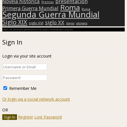
presentación
Novela histórica
Premios
Roma
Primera Guerra Mundial
Rusia
Segunda Guerra Mundial
Siglo XIX
siglo XX
siglo XVI
Viajes
vikingos
Todos los derechos pertenecen a Hislibris Asociación cultural
Sign In
Login via your site account
Remember Me
Or login via a social network account
OR
Register
Lost Password