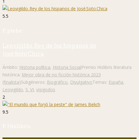
1
5.5
P. plebe
Leovigildo. Rey de los hispanos de
José Soto Chica
Ámbito:
Historia política
,
Historia Social
Premio Hislibris literatura
histórica:
Mejor obra de no ficción histórica 2023
(finalista)
Subgéneros:
Biográfico
,
Divulgativo
Temas:
España
,
Leovigildo
,
S. VI
,
visigodos
2
9.5
P. Hislibris