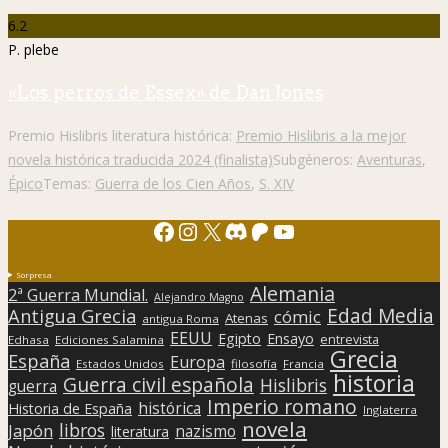
6.2
P. plebe
«Los perros de Essex» de Dan Jones
Premio Hislibris literatura histórica:
Premio Hislibris a la mejor
novela histórica traducida 2024 (finalista)
Subgéneros:
Aventuras
,
Épico
Temas:
Guerra de los Cien Años
,
S. XIV
Facebook
Instagram
X
Discord
Patreon
YouTube
Sorpresa
Alemania
2ª Guerra Mundial.
Alejandro Magno
Edad Media
Antigua Grecia
cómic
Atenas
antigua Roma
EEUU
Egipto
Ensayo
entrevista
Edhasa
Ediciones Salamina
Grecia
España
Europa
Estados Unidos
filosofía
Francia
historia
Guerra civil española
Hislibris
guerra
Imperio romano
histórica
Historia de España
Inglaterra
novela
libros
Japón
nazismo
literatura