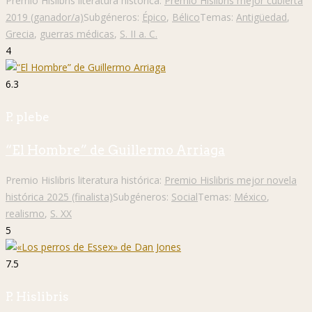
Premio Hislibris literatura histórica:
Premio Hislibris mejor cubierta
2019 (ganador/a)
Subgéneros:
Épico
,
Bélico
Temas:
Antigüedad
,
Grecia
,
guerras médicas
,
S. II a. C.
4
6.3
P. plebe
“El Hombre” de Guillermo Arriaga
Premio Hislibris literatura histórica:
Premio Hislibris mejor novela
histórica 2025 (finalista)
Subgéneros:
Social
Temas:
México
,
realismo
,
S. XX
5
7.5
P. Hislibris