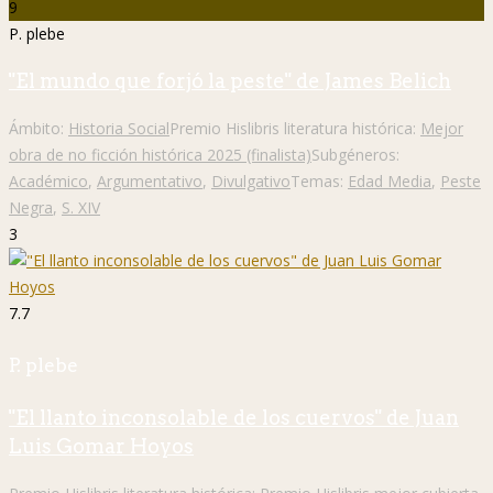
9
P. plebe
"El mundo que forjó la peste" de James Belich
Ámbito:
Historia Social
Premio Hislibris literatura histórica:
Mejor
obra de no ficción histórica 2025 (finalista)
Subgéneros:
Académico
,
Argumentativo
,
Divulgativo
Temas:
Edad Media
,
Peste
Negra
,
S. XIV
3
7.7
P. plebe
"El llanto inconsolable de los cuervos" de Juan
Luis Gomar Hoyos