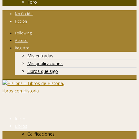
Foro
No ficción
Ficción
Following
Acceso
Registro
Mis entradas
Mis publicaciones
Libros que sigo
Inicio
Libros
Calificaciones