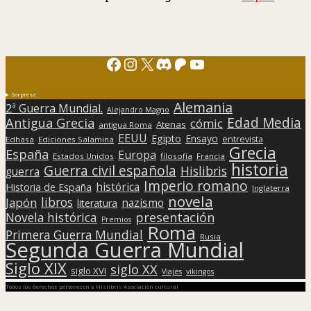
Facebook
Instagram
X
Discord
Patreon
YouTube
Sorpresa
Alemania
2ª Guerra Mundial.
Alejandro Magno
Edad Media
Antigua Grecia
cómic
Atenas
antigua Roma
EEUU
Egipto
Ensayo
entrevista
Edhasa
Ediciones Salamina
Grecia
España
Europa
Estados Unidos
filosofía
Francia
historia
Guerra civil española
Hislibris
guerra
Imperio romano
histórica
Historia de España
Inglaterra
novela
libros
Japón
nazismo
literatura
presentación
Novela histórica
Premios
Roma
Primera Guerra Mundial
Rusia
Segunda Guerra Mundial
Siglo XIX
siglo XX
siglo XVI
Viajes
vikingos
Todos los derechos pertenecen a Hislibris Asociación cultural