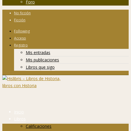
Foro
No ficción
Ficción
Following
Acceso
Registro
Mis entradas
Mis publicaciones
Libros que sigo
Inicio
Libros
Calificaciones