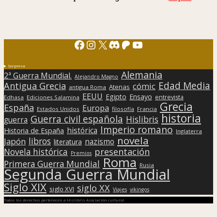
Facebook
Instagram
X
Discord
Patreon
YouTube
Sorpresa
Alemania
2ª Guerra Mundial.
Alejandro Magno
Edad Media
Antigua Grecia
cómic
Atenas
antigua Roma
EEUU
Egipto
Ensayo
entrevista
Edhasa
Ediciones Salamina
Grecia
España
Europa
Estados Unidos
filosofía
Francia
historia
Guerra civil española
Hislibris
guerra
Imperio romano
histórica
Historia de España
Inglaterra
novela
libros
Japón
nazismo
literatura
presentación
Novela histórica
Premios
Roma
Primera Guerra Mundial
Rusia
Segunda Guerra Mundial
Siglo XIX
siglo XX
siglo XVI
Viajes
vikingos
Todos los derechos pertenecen a Hislibris Asociación cultural