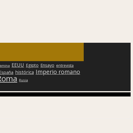
EEUU
Egipto
Ensayo
entrevista
lamina
Imperio romano
histórica
 España
Roma
Rusia