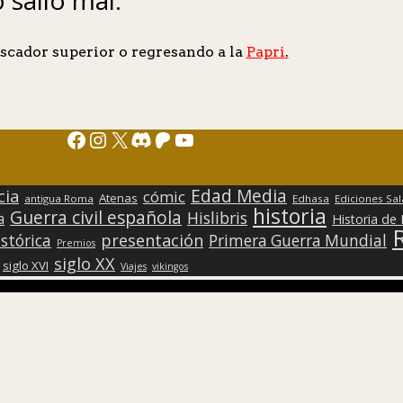
scador superior o regresando a la
Papri
.
Facebook
Instagram
X
Discord
Patreon
YouTube
Edad Media
cia
cómic
Atenas
antigua Roma
Edhasa
Ediciones Sa
historia
Guerra civil española
Hislibris
a
Historia de
presentación
stórica
Primera Guerra Mundial
Premios
siglo XX
siglo XVI
Viajes
vikingos