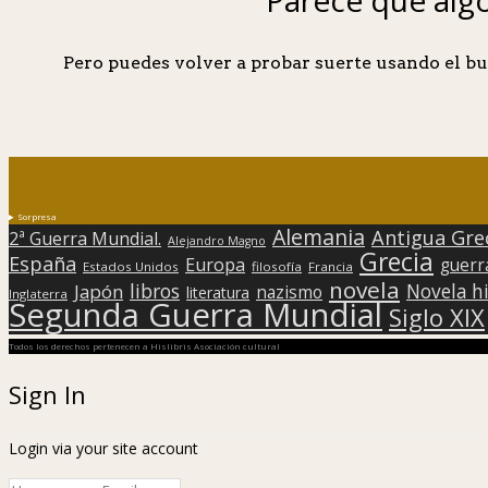
Pero puedes volver a probar suerte usando el bu
Sorpresa
Alemania
Antigua Gre
2ª Guerra Mundial.
Alejandro Magno
Grecia
España
Europa
guerr
Estados Unidos
filosofía
Francia
novela
libros
Japón
Novela hi
nazismo
literatura
Inglaterra
Segunda Guerra Mundial
Siglo XIX
Todos los derechos pertenecen a Hislibris Asociación cultural
Sign In
Login via your site account