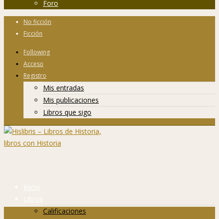
Foro
No ficción
Ficción
Following
Acceso
Registro
Mis entradas
Mis publicaciones
Libros que sigo
Inicio
Libros
Calificaciones