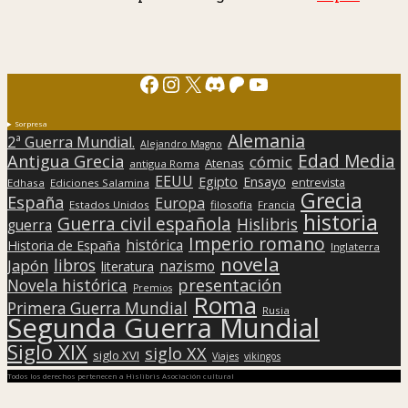
Facebook
Instagram
X
Discord
Patreon
YouTube
Sorpresa
Alemania
2ª Guerra Mundial.
Alejandro Magno
Edad Media
Antigua Grecia
cómic
Atenas
antigua Roma
EEUU
Egipto
Ensayo
entrevista
Edhasa
Ediciones Salamina
Grecia
España
Europa
Estados Unidos
filosofía
Francia
historia
Guerra civil española
Hislibris
guerra
Imperio romano
histórica
Historia de España
Inglaterra
novela
libros
Japón
nazismo
literatura
presentación
Novela histórica
Premios
Roma
Primera Guerra Mundial
Rusia
Segunda Guerra Mundial
Siglo XIX
siglo XX
siglo XVI
Viajes
vikingos
Todos los derechos pertenecen a Hislibris Asociación cultural