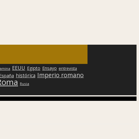
EEUU
Egipto
Ensayo
entrevista
lamina
Imperio romano
histórica
 España
Roma
Rusia