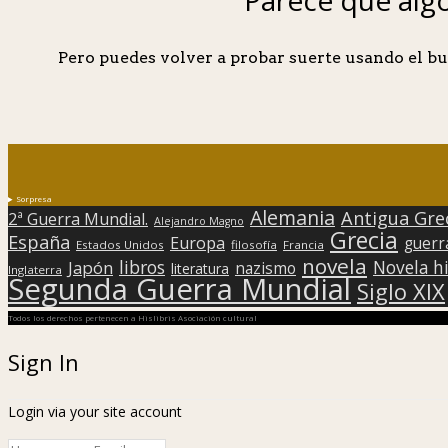
Pero puedes volver a probar suerte usando el bu
Sorpresa
Alemania
Antigua Gre
2ª Guerra Mundial.
Alejandro Magno
Grecia
España
Europa
guerr
Estados Unidos
filosofía
Francia
novela
libros
Japón
Novela hi
nazismo
literatura
Inglaterra
Segunda Guerra Mundial
Siglo XIX
Todos los derechos pertenecen a Hislibris Asociación cultural
Sign In
Login via your site account