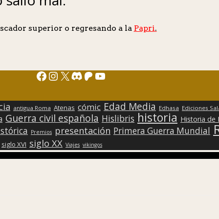
scador superior o regresando a la
Papri
.
Facebook
Instagram
X
Discord
Patreon
YouTube
Edad Media
cia
cómic
Atenas
antigua Roma
Edhasa
Ediciones Sa
historia
Guerra civil española
Hislibris
a
Historia de
presentación
stórica
Primera Guerra Mundial
Premios
siglo XX
siglo XVI
Viajes
vikingos