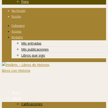
Foro
No ficción
Ficción
Following
Acceso
Registro
Mis entradas
Mis publicaciones
Libros que sigo
Inicio
Libros
Calificaciones