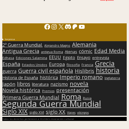
Facebook
Instagram
X
Discord
Patreon
YouTube
Sorpresa
Alemania
2ª Guerra Mundial.
Alejandro Magno
Edad Media
Antigua Grecia
cómic
Atenas
antigua Roma
EEUU
Egipto
Ensayo
entrevista
Edhasa
Ediciones Salamina
Grecia
España
Europa
Estados Unidos
filosofía
Francia
historia
Guerra civil española
Hislibris
guerra
Imperio romano
histórica
Historia de España
Inglaterra
novela
libros
Japón
nazismo
literatura
presentación
Novela histórica
Premios
Roma
Primera Guerra Mundial
Rusia
Segunda Guerra Mundial
Siglo XIX
siglo XX
siglo XVI
Viajes
vikingos
Todos los derechos pertenecen a Hislibris Asociación cultural