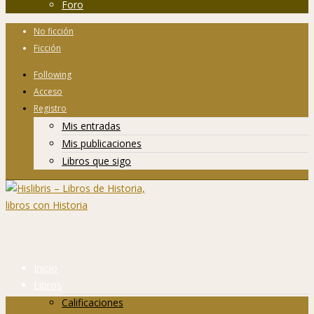
Foro
No ficción
Ficción
Following
Acceso
Registro
Mis entradas
Mis publicaciones
Libros que sigo
Inicio
Libros
Calificaciones