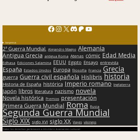
Facebook
Instagram
X
Discord
Patreon
YouTube
Sorpresa
Alemania
2ª Guerra Mundial.
Alejandro Magno
Edad Media
Antigua Grecia
cómic
Atenas
antigua Roma
EEUU
Egipto
Ensayo
entrevista
Edhasa
Ediciones Salamina
Grecia
España
Europa
Estados Unidos
filosofía
Francia
historia
Guerra civil española
Hislibris
guerra
Imperio romano
histórica
Historia de España
Inglaterra
novela
libros
Japón
nazismo
literatura
presentación
Novela histórica
Premios
Roma
Primera Guerra Mundial
Rusia
Segunda Guerra Mundial
Siglo XIX
siglo XX
siglo XVI
Viajes
vikingos
Todos los derechos pertenecen a Hislibris Asociación cultural