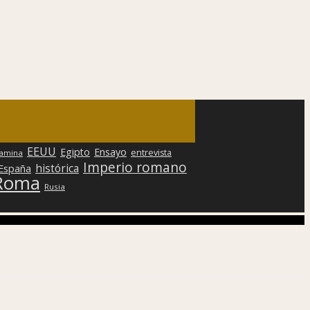
EEUU
Egipto
Ensayo
entrevista
lamina
Imperio romano
histórica
 España
Roma
Rusia