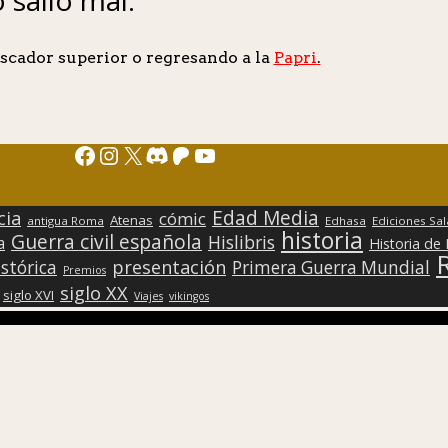
scador superior o regresando a la
Papri
.
Facebook
Instagram
X
Discord
Patreon
YouTube
Edad Media
cia
cómic
Atenas
antigua Roma
Edhasa
Ediciones Sa
historia
Guerra civil española
Hislibris
a
Historia de
presentación
stórica
Primera Guerra Mundial
Premios
siglo XX
siglo XVI
Viajes
vikingos