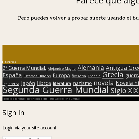
Pero puedes volver a probar suerte usando el bu
Sorpresa
Alemania
Antigua Gre
2ª Guerra Mundial.
Alejandro Magno
Grecia
España
Europa
guerr
Estados Unidos
filosofía
Francia
novela
libros
Japón
Novela hi
nazismo
literatura
Inglaterra
Segunda Guerra Mundial
Siglo XIX
Todos los derechos pertenecen a Hislibris Asociación cultural
Sign In
Login via your site account