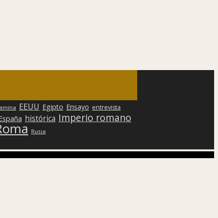
EEUU
Egipto
Ensayo
entrevista
lamina
Imperio romano
histórica
 España
Roma
Rusia