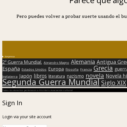
Pero puedes volver a probar suerte usando el bu
Sorpresa
Alemania
Antigua Gre
2ª Guerra Mundial.
Alejandro Magno
Grecia
España
Europa
guerr
Estados Unidos
filosofía
Francia
novela
libros
Japón
Novela hi
nazismo
literatura
Inglaterra
Segunda Guerra Mundial
Siglo XIX
Todos los derechos pertenecen a Hislibris Asociación cultural
Sign In
Login via your site account