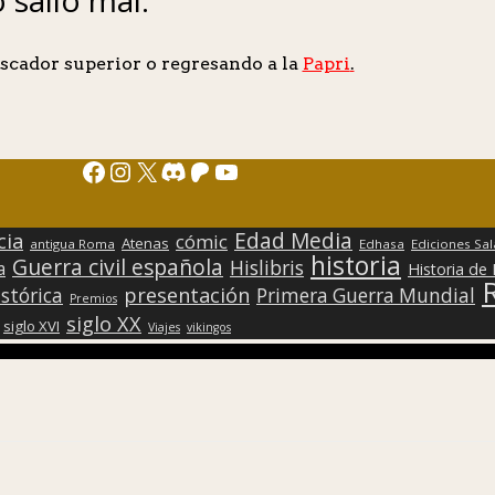
scador superior o regresando a la
Papri
.
Facebook
Instagram
X
Discord
Patreon
YouTube
Edad Media
cia
cómic
Atenas
antigua Roma
Edhasa
Ediciones Sa
historia
Guerra civil española
Hislibris
a
Historia de
presentación
stórica
Primera Guerra Mundial
Premios
siglo XX
siglo XVI
Viajes
vikingos