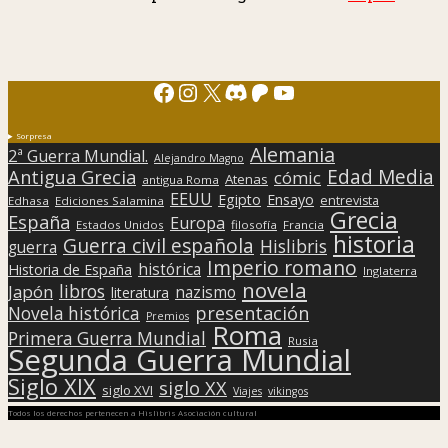
Facebook
Instagram
X
Discord
Patreon
YouTube
Sorpresa
Alemania
2ª Guerra Mundial.
Alejandro Magno
Edad Media
Antigua Grecia
cómic
Atenas
antigua Roma
EEUU
Egipto
Ensayo
entrevista
Edhasa
Ediciones Salamina
Grecia
España
Europa
Estados Unidos
filosofía
Francia
historia
Guerra civil española
Hislibris
guerra
Imperio romano
histórica
Historia de España
Inglaterra
novela
libros
Japón
nazismo
literatura
presentación
Novela histórica
Premios
Roma
Primera Guerra Mundial
Rusia
Segunda Guerra Mundial
Siglo XIX
siglo XX
siglo XVI
Viajes
vikingos
Todos los derechos pertenecen a Hislibris Asociación cultural