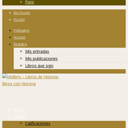
Foro
No ficción
Ficción
Following
Acceso
Registro
Mis entradas
Mis publicaciones
Libros que sigo
Inicio
Libros
Calificaciones