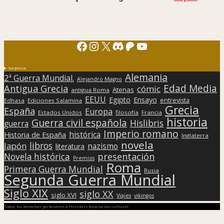
Facebook
Instagram
X
Discord
Patreon
YouTube
Sorpresa
Alemania
2ª Guerra Mundial.
Alejandro Magno
Edad Media
Antigua Grecia
cómic
Atenas
antigua Roma
EEUU
Egipto
Ensayo
entrevista
Edhasa
Ediciones Salamina
Grecia
España
Europa
Estados Unidos
filosofía
Francia
historia
Guerra civil española
Hislibris
guerra
Imperio romano
histórica
Historia de España
Inglaterra
novela
libros
Japón
nazismo
literatura
presentación
Novela histórica
Premios
Roma
Primera Guerra Mundial
Rusia
Segunda Guerra Mundial
Siglo XIX
siglo XX
siglo XVI
Viajes
vikingos
Todos los derechos pertenecen a Hislibris Asociación cultural