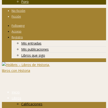
Foro
No ficción
Ficción
Following
Acceso
Registro
Mis entradas
Mis publicaciones
Libros que sigo
Inicio
Libros
Calificaciones