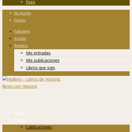
Foro
No ficción
Ficción
Following
Acceso
Registro
Mis entradas
Mis publicaciones
Libros que sigo
Inicio
Libros
Calificaciones