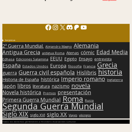
Facebook
Instagram
X
Discord
Patreon
YouTube
Sorpresa
Alemania
2ª Guerra Mundial.
Alejandro Magno
Edad Media
Antigua Grecia
cómic
Atenas
antigua Roma
EEUU
Egipto
Ensayo
entrevista
Edhasa
Ediciones Salamina
Grecia
España
Europa
Estados Unidos
filosofía
Francia
historia
Guerra civil española
Hislibris
guerra
Imperio romano
histórica
Historia de España
Inglaterra
novela
libros
Japón
nazismo
literatura
presentación
Novela histórica
Premios
Roma
Primera Guerra Mundial
Rusia
Segunda Guerra Mundial
Siglo XIX
siglo XX
siglo XVI
Viajes
vikingos
Todos los derechos pertenecen a Hislibris Asociación cultural