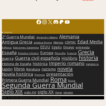
Facebook
Instagram
X
Discord
Patreon
YouTube
Sorpresa
Alemania
2ª Guerra Mundial.
Alejandro Magno
Edad Media
Antigua Grecia
cómic
Atenas
antigua Roma
EEUU
Egipto
Ensayo
entrevista
Edhasa
Ediciones Salamina
Grecia
España
Europa
Estados Unidos
filosofía
Francia
historia
Guerra civil española
Hislibris
guerra
Imperio romano
histórica
Historia de España
Inglaterra
novela
libros
Japón
nazismo
literatura
presentación
Novela histórica
Premios
Roma
Primera Guerra Mundial
Rusia
Segunda Guerra Mundial
Siglo XIX
siglo XX
siglo XVI
Viajes
vikingos
Todos los derechos pertenecen a Hislibris Asociación cultural