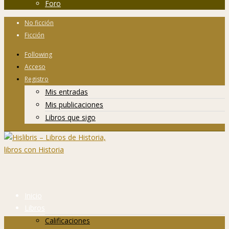
Foro
No ficción
Ficción
Following
Acceso
Registro
Mis entradas
Mis publicaciones
Libros que sigo
Inicio
Libros
Calificaciones