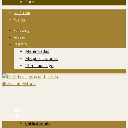
Foro
No ficción
Ficción
Following
Acceso
Registro
Mis entradas
Mis publicaciones
Libros que sigo
Inicio
Libros
Calificaciones