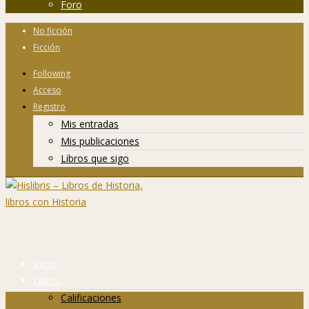
Foro
No ficción
Ficción
Following
Acceso
Registro
Mis entradas
Mis publicaciones
Libros que sigo
Inicio
Libros
Calificaciones