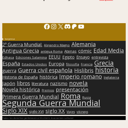
Facebook
Instagram
X
Discord
Patreon
YouTube
Sorpresa
Alemania
2ª Guerra Mundial.
Alejandro Magno
Edad Media
Antigua Grecia
cómic
Atenas
antigua Roma
EEUU
Egipto
Ensayo
entrevista
Edhasa
Ediciones Salamina
Grecia
España
Europa
Estados Unidos
filosofía
Francia
historia
Guerra civil española
Hislibris
guerra
Imperio romano
histórica
Historia de España
Inglaterra
novela
libros
Japón
nazismo
literatura
presentación
Novela histórica
Premios
Roma
Primera Guerra Mundial
Rusia
Segunda Guerra Mundial
Siglo XIX
siglo XX
siglo XVI
Viajes
vikingos
Todos los derechos pertenecen a Hislibris Asociación cultural