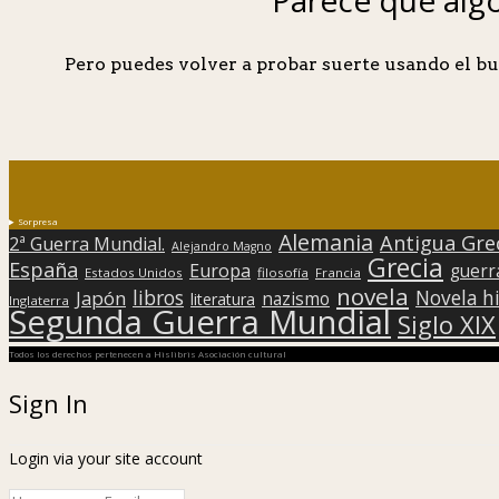
Pero puedes volver a probar suerte usando el bu
Sorpresa
Alemania
Antigua Gre
2ª Guerra Mundial.
Alejandro Magno
Grecia
España
Europa
guerr
Estados Unidos
filosofía
Francia
novela
libros
Japón
Novela hi
nazismo
literatura
Inglaterra
Segunda Guerra Mundial
Siglo XIX
Todos los derechos pertenecen a Hislibris Asociación cultural
Sign In
Login via your site account