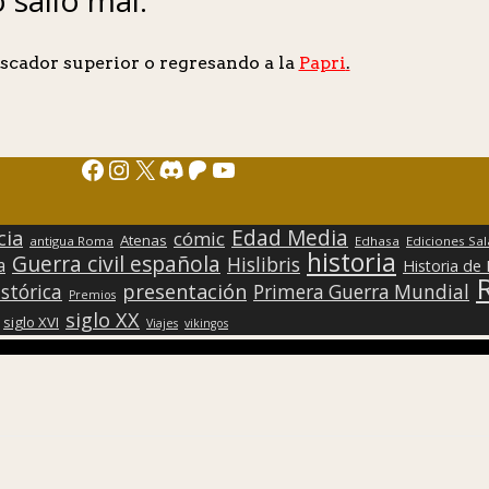
scador superior o regresando a la
Papri
.
Facebook
Instagram
X
Discord
Patreon
YouTube
Edad Media
cia
cómic
Atenas
antigua Roma
Edhasa
Ediciones Sa
historia
Guerra civil española
Hislibris
a
Historia de
presentación
stórica
Primera Guerra Mundial
Premios
siglo XX
siglo XVI
Viajes
vikingos