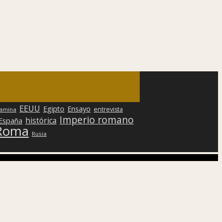
EEUU
Egipto
Ensayo
entrevista
lamina
Imperio romano
histórica
 España
Roma
Rusia