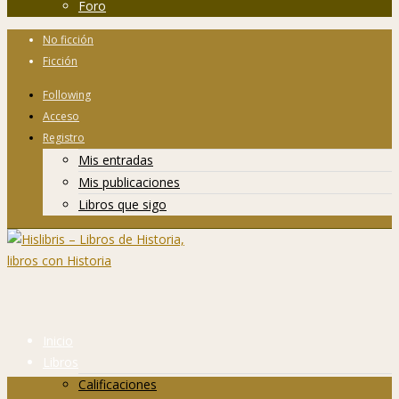
Foro
No ficción
Ficción
Following
Acceso
Registro
Mis entradas
Mis publicaciones
Libros que sigo
Inicio
Libros
Calificaciones