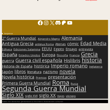
Facebook
Instagram
X
Discord
Patreon
YouTube
Sorpresa
Alemania
2ª Guerra Mundial.
Alejandro Magno
Edad Media
Antigua Grecia
cómic
Atenas
antigua Roma
EEUU
Egipto
Ensayo
entrevista
Edhasa
Ediciones Salamina
Grecia
España
Europa
Estados Unidos
filosofía
Francia
historia
Guerra civil española
Hislibris
guerra
Imperio romano
histórica
Historia de España
Inglaterra
novela
libros
Japón
nazismo
literatura
presentación
Novela histórica
Premios
Roma
Primera Guerra Mundial
Rusia
Segunda Guerra Mundial
Siglo XIX
siglo XX
siglo XVI
Viajes
vikingos
Todos los derechos pertenecen a Hislibris Asociación cultural