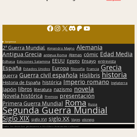
Facebook
Instagram
X
Discord
Patreon
YouTube
Sorpresa
Alemania
2ª Guerra Mundial.
Alejandro Magno
Edad Media
Antigua Grecia
cómic
Atenas
antigua Roma
EEUU
Egipto
Ensayo
entrevista
Edhasa
Ediciones Salamina
Grecia
España
Europa
Estados Unidos
filosofía
Francia
historia
Guerra civil española
Hislibris
guerra
Imperio romano
histórica
Historia de España
Inglaterra
novela
libros
Japón
nazismo
literatura
presentación
Novela histórica
Premios
Roma
Primera Guerra Mundial
Rusia
Segunda Guerra Mundial
Siglo XIX
siglo XX
siglo XVI
Viajes
vikingos
Todos los derechos pertenecen a Hislibris Asociación cultural