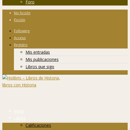
Foro
No ficción
Ficción
Following
Acceso
Registro
Mis entradas
Mis publicaciones
Libros que sigo
Inicio
Libros
Calificaciones