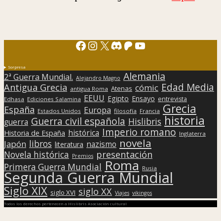
Facebook
Instagram
X
Discord
Patreon
YouTube
Sorpresa
Alemania
2ª Guerra Mundial.
Alejandro Magno
Edad Media
Antigua Grecia
cómic
Atenas
antigua Roma
EEUU
Egipto
Ensayo
entrevista
Edhasa
Ediciones Salamina
Grecia
España
Europa
Estados Unidos
filosofía
Francia
historia
Guerra civil española
Hislibris
guerra
Imperio romano
histórica
Historia de España
Inglaterra
novela
libros
Japón
nazismo
literatura
presentación
Novela histórica
Premios
Roma
Primera Guerra Mundial
Rusia
Segunda Guerra Mundial
Siglo XIX
siglo XX
siglo XVI
Viajes
vikingos
Todos los derechos pertenecen a Hislibris Asociación cultural