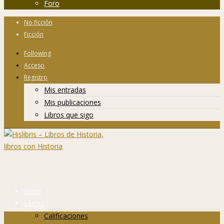
Foro
No ficción
Ficción
Following
Acceso
Registro
Mis entradas
Mis publicaciones
Libros que sigo
Inicio
Libros
Calificaciones