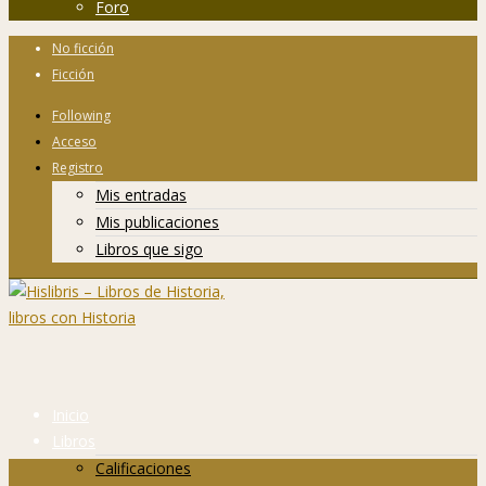
Foro
No ficción
Ficción
Following
Acceso
Registro
Mis entradas
Mis publicaciones
Libros que sigo
Inicio
Libros
Calificaciones