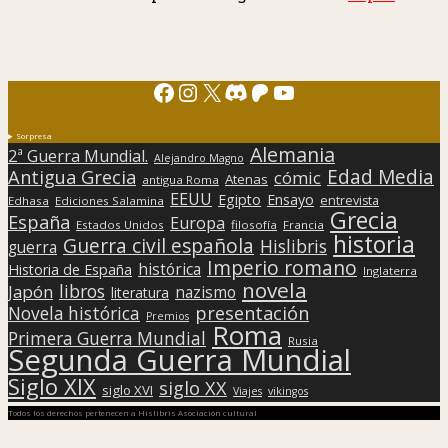
Facebook
Instagram
X
Discord
Patreon
YouTube
Sorpresa
Alemania
2ª Guerra Mundial.
Alejandro Magno
Edad Media
Antigua Grecia
cómic
Atenas
antigua Roma
EEUU
Egipto
Ensayo
entrevista
Edhasa
Ediciones Salamina
Grecia
España
Europa
Estados Unidos
filosofía
Francia
historia
Guerra civil española
Hislibris
guerra
Imperio romano
histórica
Historia de España
Inglaterra
novela
libros
Japón
nazismo
literatura
presentación
Novela histórica
Premios
Roma
Primera Guerra Mundial
Rusia
Segunda Guerra Mundial
Siglo XIX
siglo XX
siglo XVI
Viajes
vikingos
Todos los derechos pertenecen a Hislibris Asociación cultural