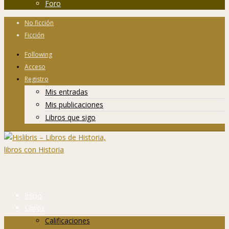
Foro
No ficción
Ficción
Following
Acceso
Registro
Mis entradas
Mis publicaciones
Libros que sigo
Inicio
Libros
Calificaciones