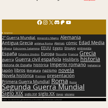
Facebook
Instagram
X
Discord
Patreon
YouTube
Sorpresa
Alemania
2ª Guerra Mundial.
Alejandro Magno
Edad Media
Antigua Grecia
cómic
Atenas
antigua Roma
EEUU
Egipto
Ensayo
entrevista
Edhasa
Ediciones Salamina
Grecia
España
Europa
Estados Unidos
filosofía
Francia
historia
Guerra civil española
Hislibris
guerra
Imperio romano
histórica
Historia de España
Inglaterra
novela
libros
Japón
nazismo
literatura
presentación
Novela histórica
Premios
Roma
Primera Guerra Mundial
Rusia
Segunda Guerra Mundial
Siglo XIX
siglo XX
siglo XVI
Viajes
vikingos
Todos los derechos pertenecen a Hislibris Asociación cultural