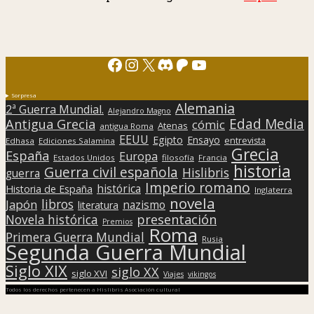
Facebook
Instagram
X
Discord
Patreon
YouTube
Sorpresa
Alemania
2ª Guerra Mundial.
Alejandro Magno
Edad Media
Antigua Grecia
cómic
Atenas
antigua Roma
EEUU
Egipto
Ensayo
entrevista
Edhasa
Ediciones Salamina
Grecia
España
Europa
Estados Unidos
filosofía
Francia
historia
Guerra civil española
Hislibris
guerra
Imperio romano
histórica
Historia de España
Inglaterra
novela
libros
Japón
nazismo
literatura
presentación
Novela histórica
Premios
Roma
Primera Guerra Mundial
Rusia
Segunda Guerra Mundial
Siglo XIX
siglo XX
siglo XVI
Viajes
vikingos
Todos los derechos pertenecen a Hislibris Asociación cultural