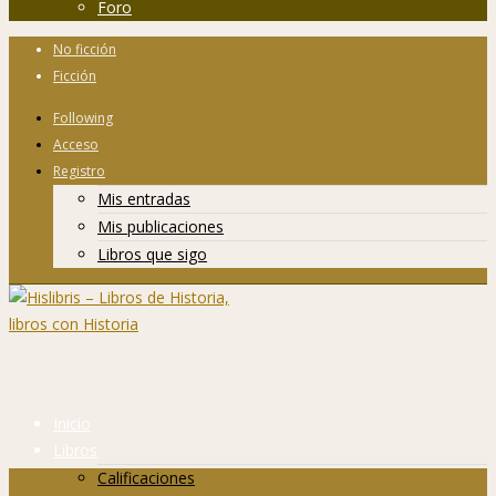
Foro
No ficción
Ficción
Following
Acceso
Registro
Mis entradas
Mis publicaciones
Libros que sigo
Inicio
Libros
Calificaciones