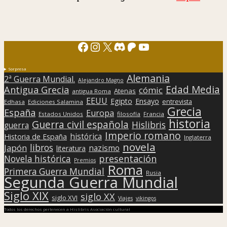
Facebook
Instagram
X
Discord
Patreon
YouTube
Sorpresa
Alemania
2ª Guerra Mundial.
Alejandro Magno
Edad Media
Antigua Grecia
cómic
Atenas
antigua Roma
EEUU
Egipto
Ensayo
entrevista
Edhasa
Ediciones Salamina
Grecia
España
Europa
Estados Unidos
filosofía
Francia
historia
Guerra civil española
Hislibris
guerra
Imperio romano
histórica
Historia de España
Inglaterra
novela
libros
Japón
nazismo
literatura
presentación
Novela histórica
Premios
Roma
Primera Guerra Mundial
Rusia
Segunda Guerra Mundial
Siglo XIX
siglo XX
siglo XVI
Viajes
vikingos
Todos los derechos pertenecen a Hislibris Asociación cultural