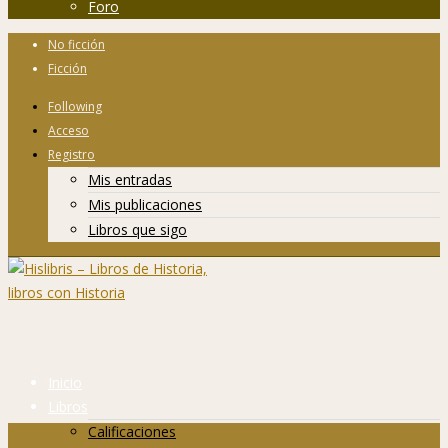
Foro
No ficción
Ficción
Following
Acceso
Registro
Mis entradas
Mis publicaciones
Libros que sigo
Inicio
Libros
Calificaciones