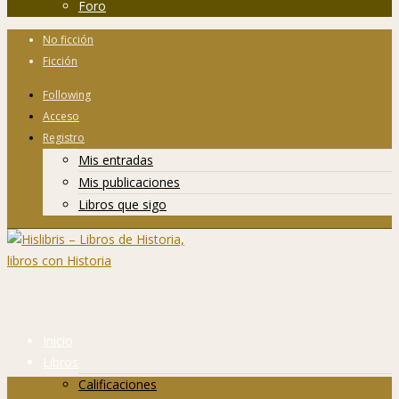
Foro
No ficción
Ficción
Following
Acceso
Registro
Mis entradas
Mis publicaciones
Libros que sigo
Inicio
Libros
Calificaciones