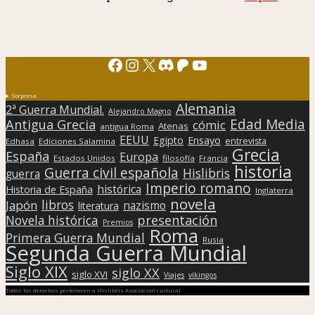
Facebook
Instagram
X
Discord
Patreon
YouTube
Sorpresa
Alemania
2ª Guerra Mundial.
Alejandro Magno
Edad Media
Antigua Grecia
cómic
Atenas
antigua Roma
EEUU
Egipto
Ensayo
entrevista
Edhasa
Ediciones Salamina
Grecia
España
Europa
Estados Unidos
filosofía
Francia
historia
Guerra civil española
Hislibris
guerra
Imperio romano
histórica
Historia de España
Inglaterra
novela
libros
Japón
nazismo
literatura
presentación
Novela histórica
Premios
Roma
Primera Guerra Mundial
Rusia
Segunda Guerra Mundial
Siglo XIX
siglo XX
siglo XVI
Viajes
vikingos
Todos los derechos pertenecen a Hislibris Asociación cultural