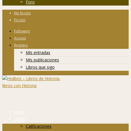
Foro
No ficción
Ficción
Following
Acceso
Registro
Mis entradas
Mis publicaciones
Libros que sigo
Inicio
Libros
Calificaciones