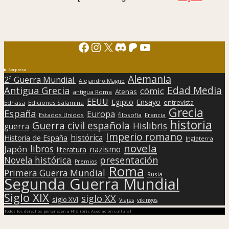
Facebook
Instagram
X
Discord
Patreon
YouTube
Sorpresa
Alemania
2ª Guerra Mundial.
Alejandro Magno
Edad Media
Antigua Grecia
cómic
Atenas
antigua Roma
EEUU
Egipto
Ensayo
entrevista
Edhasa
Ediciones Salamina
Grecia
España
Europa
Estados Unidos
filosofía
Francia
historia
Guerra civil española
Hislibris
guerra
Imperio romano
histórica
Historia de España
Inglaterra
novela
libros
Japón
nazismo
literatura
presentación
Novela histórica
Premios
Roma
Primera Guerra Mundial
Rusia
Segunda Guerra Mundial
Siglo XIX
siglo XX
siglo XVI
Viajes
vikingos
Todos los derechos pertenecen a Hislibris Asociación cultural