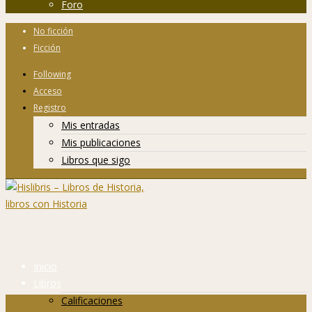
Foro
No ficción
Ficción
Following
Acceso
Registro
Mis entradas
Mis publicaciones
Libros que sigo
Inicio
Libros
Calificaciones