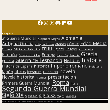
Facebook
Instagram
X
Discord
Patreon
YouTube
Sorpresa
Alemania
2ª Guerra Mundial.
Alejandro Magno
Edad Media
Antigua Grecia
cómic
Atenas
antigua Roma
EEUU
Egipto
Ensayo
entrevista
Edhasa
Ediciones Salamina
Grecia
España
Europa
Estados Unidos
filosofía
Francia
historia
Guerra civil española
Hislibris
guerra
Imperio romano
histórica
Historia de España
Inglaterra
novela
libros
Japón
nazismo
literatura
presentación
Novela histórica
Premios
Roma
Primera Guerra Mundial
Rusia
Segunda Guerra Mundial
Siglo XIX
siglo XX
siglo XVI
Viajes
vikingos
Todos los derechos pertenecen a Hislibris Asociación cultural