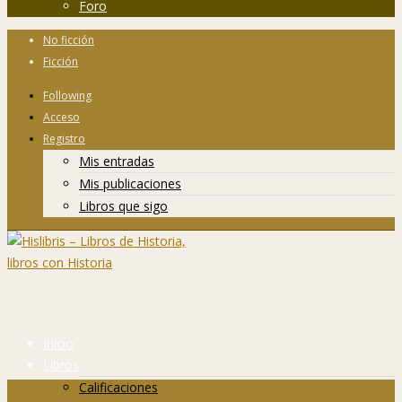
Foro
No ficción
Ficción
Following
Acceso
Registro
Mis entradas
Mis publicaciones
Libros que sigo
Inicio
Libros
Calificaciones