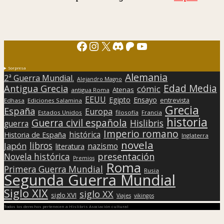
Facebook
Instagram
X
Discord
Patreon
YouTube
Sorpresa
Alemania
2ª Guerra Mundial.
Alejandro Magno
Edad Media
Antigua Grecia
cómic
Atenas
antigua Roma
EEUU
Egipto
Ensayo
entrevista
Edhasa
Ediciones Salamina
Grecia
España
Europa
Estados Unidos
filosofía
Francia
historia
Guerra civil española
Hislibris
guerra
Imperio romano
histórica
Historia de España
Inglaterra
novela
libros
Japón
nazismo
literatura
presentación
Novela histórica
Premios
Roma
Primera Guerra Mundial
Rusia
Segunda Guerra Mundial
Siglo XIX
siglo XX
siglo XVI
Viajes
vikingos
Todos los derechos pertenecen a Hislibris Asociación cultural