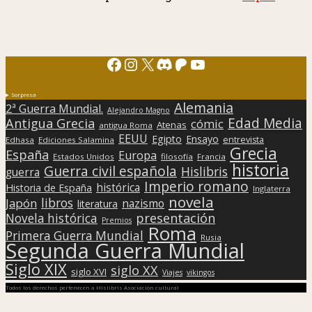
Facebook
Instagram
X
Discord
Patreon
YouTube
Sorpresa
Alemania
2ª Guerra Mundial.
Alejandro Magno
Edad Media
Antigua Grecia
cómic
Atenas
antigua Roma
EEUU
Egipto
Ensayo
entrevista
Edhasa
Ediciones Salamina
Grecia
España
Europa
Estados Unidos
filosofía
Francia
historia
Guerra civil española
Hislibris
guerra
Imperio romano
histórica
Historia de España
Inglaterra
novela
libros
Japón
nazismo
literatura
presentación
Novela histórica
Premios
Roma
Primera Guerra Mundial
Rusia
Segunda Guerra Mundial
Siglo XIX
siglo XX
siglo XVI
Viajes
vikingos
Todos los derechos pertenecen a Hislibris Asociación cultural