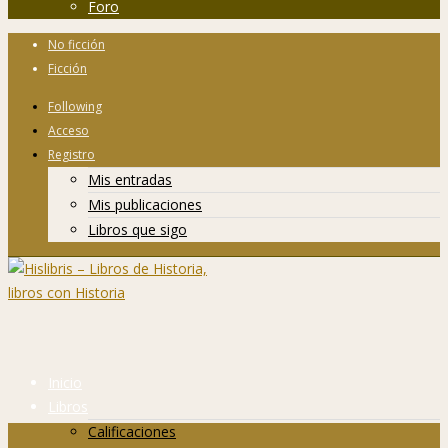
Foro
No ficción
Ficción
Following
Acceso
Registro
Mis entradas
Mis publicaciones
Libros que sigo
Inicio
Libros
Calificaciones