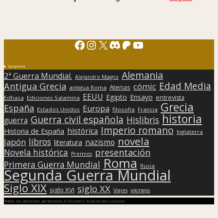
Facebook
Instagram
X
Discord
Patreon
YouTube
Sorpresa
Alemania
2ª Guerra Mundial.
Alejandro Magno
Edad Media
Antigua Grecia
cómic
Atenas
antigua Roma
EEUU
Egipto
Ensayo
entrevista
Edhasa
Ediciones Salamina
Grecia
España
Europa
Estados Unidos
filosofía
Francia
historia
Guerra civil española
Hislibris
guerra
Imperio romano
histórica
Historia de España
Inglaterra
novela
libros
Japón
nazismo
literatura
presentación
Novela histórica
Premios
Roma
Primera Guerra Mundial
Rusia
Segunda Guerra Mundial
Siglo XIX
siglo XX
siglo XVI
Viajes
vikingos
Todos los derechos pertenecen a Hislibris Asociación cultural