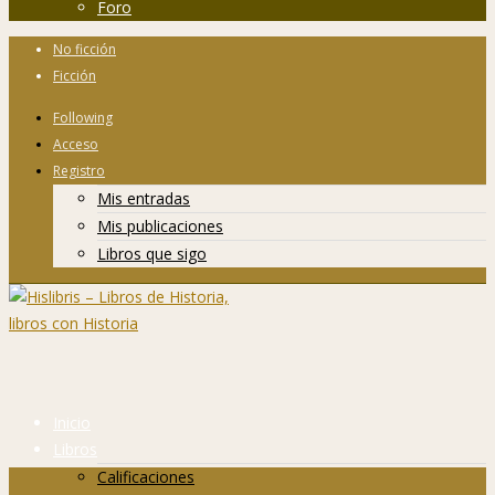
Foro
No ficción
Ficción
Following
Acceso
Registro
Mis entradas
Mis publicaciones
Libros que sigo
Inicio
Libros
Calificaciones