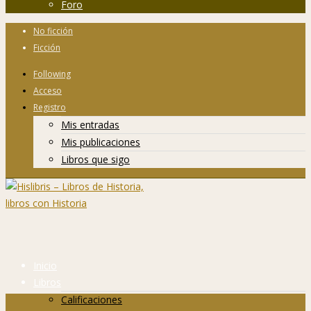
Foro
No ficción
Ficción
Following
Acceso
Registro
Mis entradas
Mis publicaciones
Libros que sigo
Inicio
Libros
Calificaciones