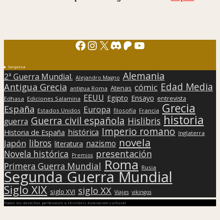
Facebook
Instagram
X
Discord
Patreon
YouTube
Sorpresa
Alemania
2ª Guerra Mundial.
Alejandro Magno
Edad Media
Antigua Grecia
cómic
Atenas
antigua Roma
EEUU
Egipto
Ensayo
entrevista
Edhasa
Ediciones Salamina
Grecia
España
Europa
Estados Unidos
filosofía
Francia
historia
Guerra civil española
Hislibris
guerra
Imperio romano
histórica
Historia de España
Inglaterra
novela
libros
Japón
nazismo
literatura
presentación
Novela histórica
Premios
Roma
Primera Guerra Mundial
Rusia
Segunda Guerra Mundial
Siglo XIX
siglo XX
siglo XVI
Viajes
vikingos
Todos los derechos pertenecen a Hislibris Asociación cultural