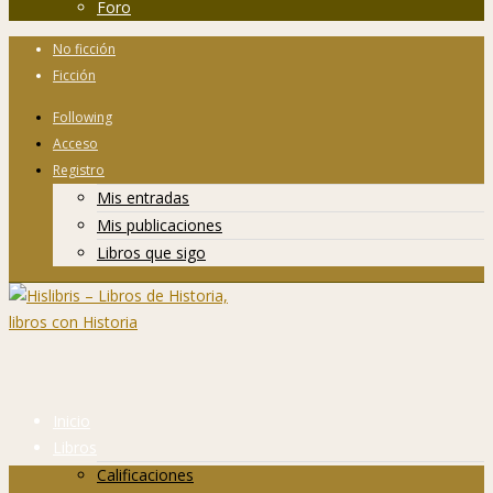
Foro
No ficción
Ficción
Following
Acceso
Registro
Mis entradas
Mis publicaciones
Libros que sigo
Inicio
Libros
Calificaciones