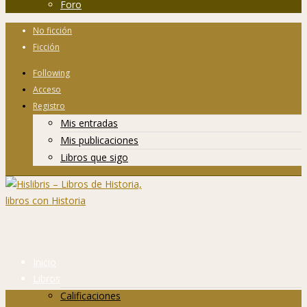
Foro
No ficción
Ficción
Following
Acceso
Registro
Mis entradas
Mis publicaciones
Libros que sigo
Inicio
Libros
Calificaciones