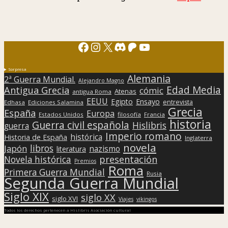
Facebook
Instagram
X
Discord
Patreon
YouTube
Sorpresa
Alemania
2ª Guerra Mundial.
Alejandro Magno
Edad Media
Antigua Grecia
cómic
Atenas
antigua Roma
EEUU
Egipto
Ensayo
entrevista
Edhasa
Ediciones Salamina
Grecia
España
Europa
Estados Unidos
filosofía
Francia
historia
Guerra civil española
Hislibris
guerra
Imperio romano
histórica
Historia de España
Inglaterra
novela
libros
Japón
nazismo
literatura
presentación
Novela histórica
Premios
Roma
Primera Guerra Mundial
Rusia
Segunda Guerra Mundial
Siglo XIX
siglo XX
siglo XVI
Viajes
vikingos
Todos los derechos pertenecen a Hislibris Asociación cultural