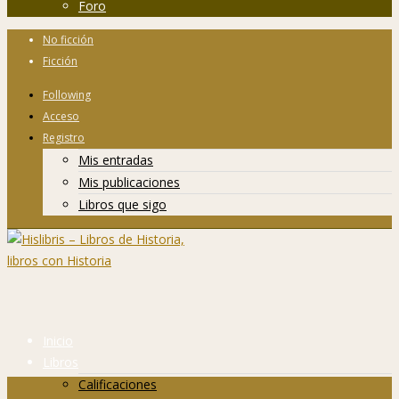
Foro
No ficción
Ficción
Following
Acceso
Registro
Mis entradas
Mis publicaciones
Libros que sigo
Inicio
Libros
Calificaciones