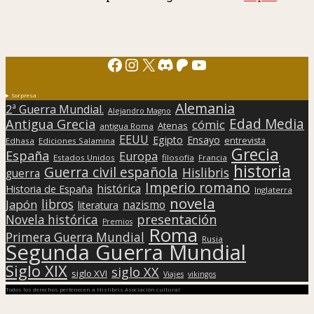
Facebook
Instagram
X
Discord
Patreon
YouTube
Sorpresa
Alemania
2ª Guerra Mundial.
Alejandro Magno
Edad Media
Antigua Grecia
cómic
Atenas
antigua Roma
EEUU
Egipto
Ensayo
entrevista
Edhasa
Ediciones Salamina
Grecia
España
Europa
Estados Unidos
filosofía
Francia
historia
Guerra civil española
Hislibris
guerra
Imperio romano
histórica
Historia de España
Inglaterra
novela
libros
Japón
nazismo
literatura
presentación
Novela histórica
Premios
Roma
Primera Guerra Mundial
Rusia
Segunda Guerra Mundial
Siglo XIX
siglo XX
siglo XVI
Viajes
vikingos
Todos los derechos pertenecen a Hislibris Asociación cultural