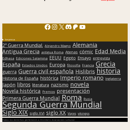
Facebook
Instagram
X
Discord
Patreon
YouTube
Sorpresa
Alemania
2ª Guerra Mundial.
Alejandro Magno
Edad Media
Antigua Grecia
cómic
Atenas
antigua Roma
EEUU
Egipto
Ensayo
entrevista
Edhasa
Ediciones Salamina
Grecia
España
Europa
Estados Unidos
filosofía
Francia
historia
Guerra civil española
Hislibris
guerra
Imperio romano
histórica
Historia de España
Inglaterra
novela
libros
Japón
nazismo
literatura
presentación
Novela histórica
Premios
Roma
Primera Guerra Mundial
Rusia
Segunda Guerra Mundial
Siglo XIX
siglo XX
siglo XVI
Viajes
vikingos
Todos los derechos pertenecen a Hislibris Asociación cultural