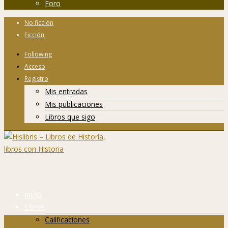
Foro
No ficción
Ficción
Following
Acceso
Registro
Mis entradas
Mis publicaciones
Libros que sigo
Inicio
Libros
Calificaciones