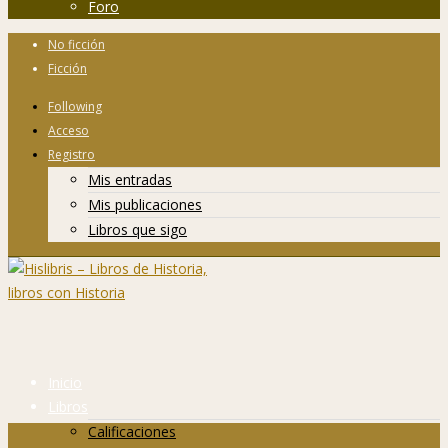
Foro
No ficción
Ficción
Following
Acceso
Registro
Mis entradas
Mis publicaciones
Libros que sigo
Inicio
Libros
Calificaciones