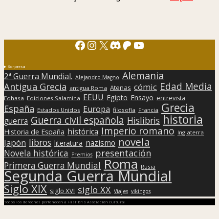
Facebook
Instagram
X
Discord
Patreon
YouTube
Sorpresa
Alemania
2ª Guerra Mundial.
Alejandro Magno
Edad Media
Antigua Grecia
cómic
Atenas
antigua Roma
EEUU
Egipto
Ensayo
entrevista
Edhasa
Ediciones Salamina
Grecia
España
Europa
Estados Unidos
filosofía
Francia
historia
Guerra civil española
Hislibris
guerra
Imperio romano
histórica
Historia de España
Inglaterra
novela
libros
Japón
nazismo
literatura
presentación
Novela histórica
Premios
Roma
Primera Guerra Mundial
Rusia
Segunda Guerra Mundial
Siglo XIX
siglo XX
siglo XVI
Viajes
vikingos
Todos los derechos pertenecen a Hislibris Asociación cultural