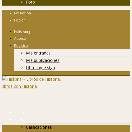
Foro
No ficción
Ficción
Following
Acceso
Registro
Mis entradas
Mis publicaciones
Libros que sigo
Inicio
Libros
Calificaciones