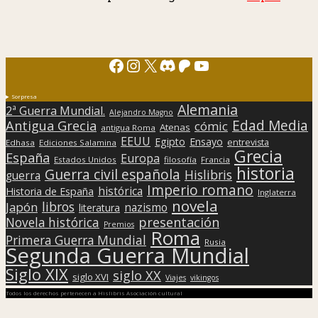
Facebook
Instagram
X
Discord
Patreon
YouTube
Sorpresa
Alemania
2ª Guerra Mundial.
Alejandro Magno
Edad Media
Antigua Grecia
cómic
Atenas
antigua Roma
EEUU
Egipto
Ensayo
entrevista
Edhasa
Ediciones Salamina
Grecia
España
Europa
Estados Unidos
filosofía
Francia
historia
Guerra civil española
Hislibris
guerra
Imperio romano
histórica
Historia de España
Inglaterra
novela
libros
Japón
nazismo
literatura
presentación
Novela histórica
Premios
Roma
Primera Guerra Mundial
Rusia
Segunda Guerra Mundial
Siglo XIX
siglo XX
siglo XVI
Viajes
vikingos
Todos los derechos pertenecen a Hislibris Asociación cultural