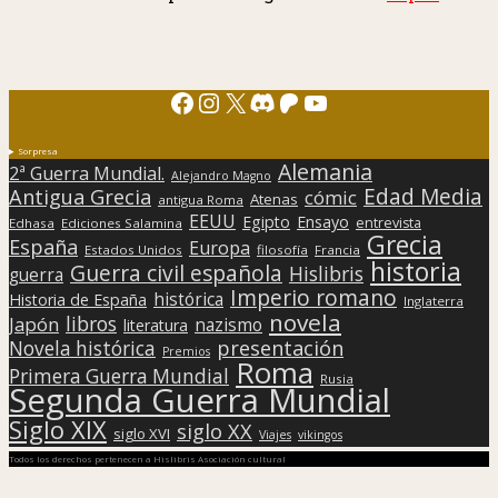
Facebook
Instagram
X
Discord
Patreon
YouTube
Sorpresa
Alemania
2ª Guerra Mundial.
Alejandro Magno
Edad Media
Antigua Grecia
cómic
Atenas
antigua Roma
EEUU
Egipto
Ensayo
entrevista
Edhasa
Ediciones Salamina
Grecia
España
Europa
Estados Unidos
filosofía
Francia
historia
Guerra civil española
Hislibris
guerra
Imperio romano
histórica
Historia de España
Inglaterra
novela
libros
Japón
nazismo
literatura
presentación
Novela histórica
Premios
Roma
Primera Guerra Mundial
Rusia
Segunda Guerra Mundial
Siglo XIX
siglo XX
siglo XVI
Viajes
vikingos
Todos los derechos pertenecen a Hislibris Asociación cultural