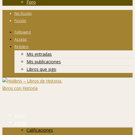
Foro
No ficción
Ficción
Following
Acceso
Registro
Mis entradas
Mis publicaciones
Libros que sigo
Inicio
Libros
Calificaciones