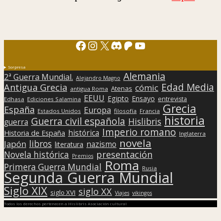
Facebook
Instagram
X
Discord
Patreon
YouTube
Sorpresa
Alemania
2ª Guerra Mundial.
Alejandro Magno
Edad Media
Antigua Grecia
cómic
Atenas
antigua Roma
EEUU
Egipto
Ensayo
entrevista
Edhasa
Ediciones Salamina
Grecia
España
Europa
Estados Unidos
filosofía
Francia
historia
Guerra civil española
Hislibris
guerra
Imperio romano
histórica
Historia de España
Inglaterra
novela
libros
Japón
nazismo
literatura
presentación
Novela histórica
Premios
Roma
Primera Guerra Mundial
Rusia
Segunda Guerra Mundial
Siglo XIX
siglo XX
siglo XVI
Viajes
vikingos
Todos los derechos pertenecen a Hislibris Asociación cultural