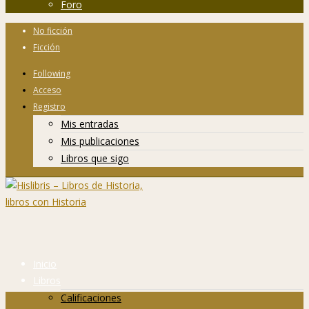
Foro
No ficción
Ficción
Following
Acceso
Registro
Mis entradas
Mis publicaciones
Libros que sigo
Inicio
Libros
Calificaciones