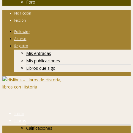
Foro
No ficción
Ficción
Following
Acceso
Registro
Mis entradas
Mis publicaciones
Libros que sigo
Inicio
Libros
Calificaciones