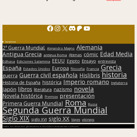
Facebook
Instagram
X
Discord
Patreon
YouTube
Sorpresa
Alemania
2ª Guerra Mundial.
Alejandro Magno
Edad Media
Antigua Grecia
cómic
Atenas
antigua Roma
EEUU
Egipto
Ensayo
entrevista
Edhasa
Ediciones Salamina
Grecia
España
Europa
Estados Unidos
filosofía
Francia
historia
Guerra civil española
Hislibris
guerra
Imperio romano
histórica
Historia de España
Inglaterra
novela
libros
Japón
nazismo
literatura
presentación
Novela histórica
Premios
Roma
Primera Guerra Mundial
Rusia
Segunda Guerra Mundial
Siglo XIX
siglo XX
siglo XVI
Viajes
vikingos
Todos los derechos pertenecen a Hislibris Asociación cultural