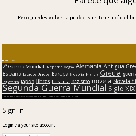
Pero puedes volver a probar suerte usando el bu
Sorpresa
Alemania
Antigua Gre
2ª Guerra Mundial.
Alejandro Magno
Grecia
España
Europa
guerr
Estados Unidos
filosofía
Francia
novela
libros
Japón
Novela hi
nazismo
literatura
Inglaterra
Segunda Guerra Mundial
Siglo XIX
Todos los derechos pertenecen a Hislibris Asociación cultural
Sign In
Login via your site account