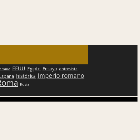
EEUU
Egipto
Ensayo
entrevista
lamina
Imperio romano
histórica
 España
Roma
Rusia