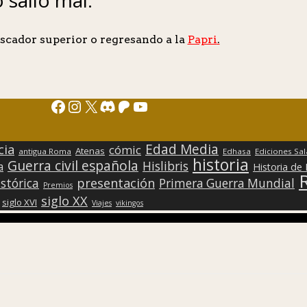
scador superior o regresando a la
Papri
.
Facebook
Instagram
X
Discord
Patreon
YouTube
Edad Media
cia
cómic
Atenas
antigua Roma
Edhasa
Ediciones Sa
historia
Guerra civil española
Hislibris
a
Historia de
presentación
stórica
Primera Guerra Mundial
Premios
siglo XX
siglo XVI
Viajes
vikingos