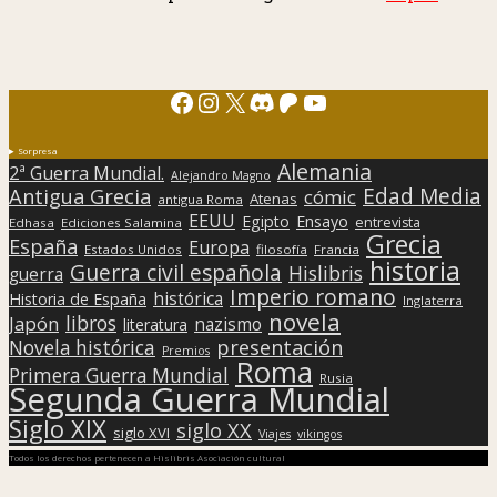
Facebook
Instagram
X
Discord
Patreon
YouTube
Sorpresa
Alemania
2ª Guerra Mundial.
Alejandro Magno
Edad Media
Antigua Grecia
cómic
Atenas
antigua Roma
EEUU
Egipto
Ensayo
entrevista
Edhasa
Ediciones Salamina
Grecia
España
Europa
Estados Unidos
filosofía
Francia
historia
Guerra civil española
Hislibris
guerra
Imperio romano
histórica
Historia de España
Inglaterra
novela
libros
Japón
nazismo
literatura
presentación
Novela histórica
Premios
Roma
Primera Guerra Mundial
Rusia
Segunda Guerra Mundial
Siglo XIX
siglo XX
siglo XVI
Viajes
vikingos
Todos los derechos pertenecen a Hislibris Asociación cultural