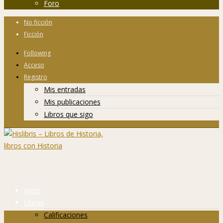
Foro
No ficción
Ficción
Following
Acceso
Registro
Mis entradas
Mis publicaciones
Libros que sigo
Inicio
Libros
Calificaciones