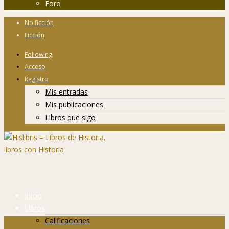
Foro
No ficción
Ficción
Following
Acceso
Registro
Mis entradas
Mis publicaciones
Libros que sigo
Inicio
Libros
Calificaciones