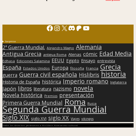
Facebook
Instagram
X
Discord
Patreon
YouTube
Sorpresa
Alemania
2ª Guerra Mundial.
Alejandro Magno
Edad Media
Antigua Grecia
cómic
Atenas
antigua Roma
EEUU
Egipto
Ensayo
entrevista
Edhasa
Ediciones Salamina
Grecia
España
Europa
Estados Unidos
filosofía
Francia
historia
Guerra civil española
Hislibris
guerra
Imperio romano
histórica
Historia de España
Inglaterra
novela
libros
Japón
nazismo
literatura
presentación
Novela histórica
Premios
Roma
Primera Guerra Mundial
Rusia
Segunda Guerra Mundial
Siglo XIX
siglo XX
siglo XVI
Viajes
vikingos
Todos los derechos pertenecen a Hislibris Asociación cultural