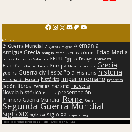
Facebook
Instagram
X
Discord
Patreon
YouTube
Sorpresa
Alemania
2ª Guerra Mundial.
Alejandro Magno
Edad Media
Antigua Grecia
cómic
Atenas
antigua Roma
EEUU
Egipto
Ensayo
entrevista
Edhasa
Ediciones Salamina
Grecia
España
Europa
Estados Unidos
filosofía
Francia
historia
Guerra civil española
Hislibris
guerra
Imperio romano
histórica
Historia de España
Inglaterra
novela
libros
Japón
nazismo
literatura
presentación
Novela histórica
Premios
Roma
Primera Guerra Mundial
Rusia
Segunda Guerra Mundial
Siglo XIX
siglo XX
siglo XVI
Viajes
vikingos
Todos los derechos pertenecen a Hislibris Asociación cultural