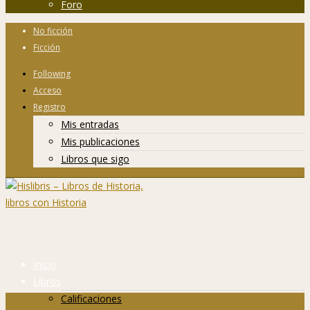
Foro
No ficción
Ficción
Following
Acceso
Registro
Mis entradas
Mis publicaciones
Libros que sigo
Inicio
Libros
Calificaciones